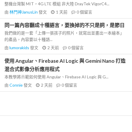
整機台灣製 MIT，4G LTE 模組 非大陸 DrayTek VigorC4...
由
林門神JanusLin
發文
1 天前
0
個留言
同一篇內容翻成十種語言，要換掉的不只是詞，是節日
我們做的是一套「上傳一張孩子的照片，就寫出並畫出一本繪本」
的產品，內容要以十種語...
由
lumorakids
發文
2 天前
0
個留言
使用 Angular、Firebase AI Logic 與 Gemini Nano 打造
混合式影像分析應用程式
本教學將示範如何使用 Angular、Firebase AI Logic 與 G...
由
Connie
發文
2 天前
0
個留言