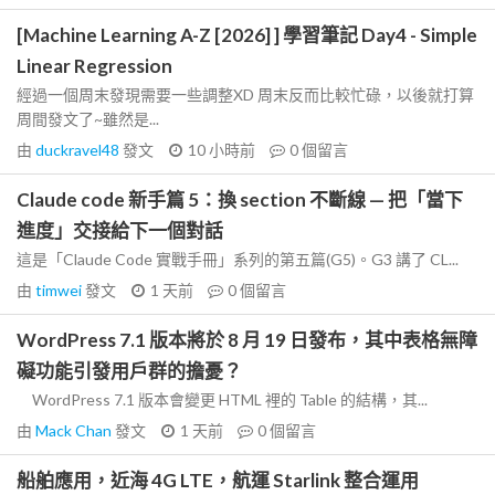
[Machine Learning A-Z [2026] ] 學習筆記 Day4 - Simple
Linear Regression
經過一個周末發現需要一些調整XD 周末反而比較忙碌，以後就打算
周間發文了~雖然是...
由
duckravel48
發文
10 小時前
0
個留言
Claude code 新手篇 5：換 section 不斷線 — 把「當下
進度」交接給下一個對話
這是「Claude Code 實戰手冊」系列的第五篇(G5)。G3 講了 CL...
由
timwei
發文
1 天前
0
個留言
WordPress 7.1 版本將於 8 月 19 日發布，其中表格無障
礙功能引發用戶群的擔憂？
WordPress 7.1 版本會變更 HTML 裡的 Table 的結構，其...
由
Mack Chan
發文
1 天前
0
個留言
船舶應用，近海 4G LTE，航運 Starlink 整合運用