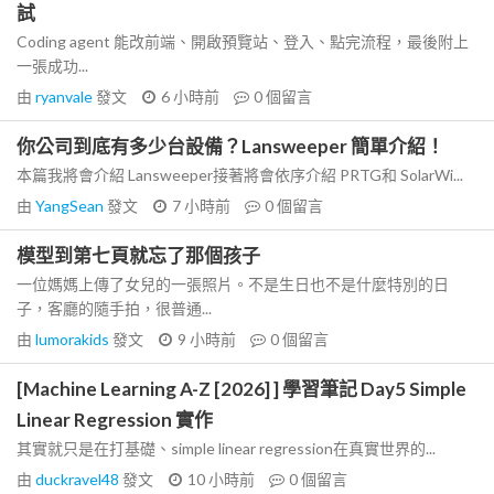
試
Coding agent 能改前端、開啟預覽站、登入、點完流程，最後附上
一張成功...
由
ryanvale
發文
6 小時前
0
個留言
你公司到底有多少台設備？Lansweeper 簡單介紹！
本篇我將會介紹 Lansweeper接著將會依序介紹 PRTG和 SolarWi...
由
YangSean
發文
7 小時前
0
個留言
模型到第七頁就忘了那個孩子
一位媽媽上傳了女兒的一張照片。不是生日也不是什麼特別的日
子，客廳的隨手拍，很普通...
由
lumorakids
發文
9 小時前
0
個留言
[Machine Learning A-Z [2026] ] 學習筆記 Day5 Simple
Linear Regression 實作
其實就只是在打基礎、simple linear regression在真實世界的...
由
duckravel48
發文
10 小時前
0
個留言