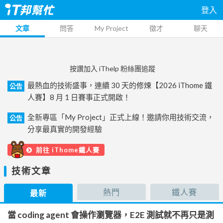
登入
文章
問答
My Project
徵才
聊天
按讚加入 iThelp 粉絲團追蹤
最熱血的技術盛事，連續 30 天的修煉【2026 iThome 鐵
公告
人賽】8 月 1 日賽事正式開啟！
全新專區「My Project」正式上線！邀請你用技術交流，
公告
分享最真實的開發經驗
前往 iThome鐵人賽
技術文章
熱門
鐵人賽
最新
當 coding agent 會操作瀏覽器，E2E 測試就不再只是測