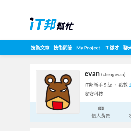
技術文章
技術問答
My Project
iT 徵才
聊
evan
(chengevan)
iT邦新手 5 級 ‧ 點數
安安科技
個人背景