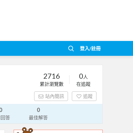
登入/註冊
2716
0
人
累計瀏覽數
在追蹤
站內簡訊
追蹤
0
0
請回答
最佳解答