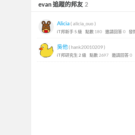
evan 追蹤的邦友
2
Alicia
(
alicia_ouo
)
iT邦新手 5 級
點數
180
邀請回答
0
發
吳他
(
hank20010209
)
iT邦研究生 2 級
點數
2697
邀請回答
0