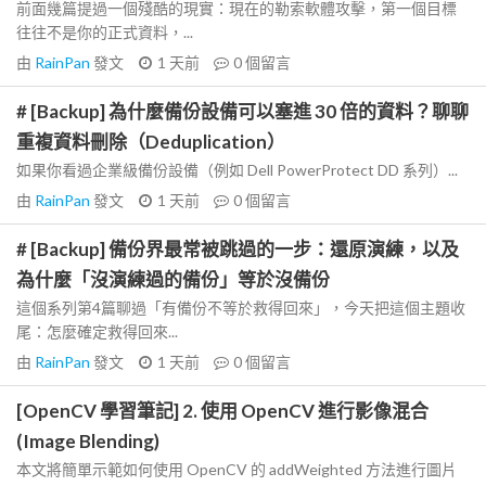
前面幾篇提過一個殘酷的現實：現在的勒索軟體攻擊，第一個目標
往往不是你的正式資料，...
由
RainPan
發文
1 天前
0
個留言
# [Backup] 為什麼備份設備可以塞進 30 倍的資料？聊聊
重複資料刪除（Deduplication）
如果你看過企業級備份設備（例如 Dell PowerProtect DD 系列）...
由
RainPan
發文
1 天前
0
個留言
# [Backup] 備份界最常被跳過的一步：還原演練，以及
為什麼「沒演練過的備份」等於沒備份
這個系列第4篇聊過「有備份不等於救得回來」，今天把這個主題收
尾：怎麼確定救得回來...
由
RainPan
發文
1 天前
0
個留言
[OpenCV 學習筆記] 2. 使用 OpenCV 進行影像混合
(Image Blending)
本文將簡單示範如何使用 OpenCV 的 addWeighted 方法進行圖片