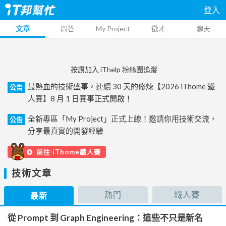
登入
文章
問答
My Project
徵才
聊天
按讚加入 iThelp 粉絲團追蹤
最熱血的技術盛事，連續 30 天的修煉【2026 iThome 鐵
公告
人賽】8 月 1 日賽事正式開啟！
全新專區「My Project」正式上線！邀請你用技術交流，
公告
分享最真實的開發經驗
前往 iThome鐵人賽
技術文章
熱門
鐵人賽
最新
從 Prompt 到 Graph Engineering：這些不只是新名