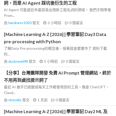
詞，而是 AI Agent 踩坑後衍生的工程
AI Agent 可能是近年最容易出現新工程名詞的領域。 我們才剛學會
Prom...
由
hardness1020
發文
2 小時前
0
個留言
[Machine Learning A-Z [2026] ] 學習筆記 Day3 Data
pre-processing with Python
了解Data Pre-processing的概念後，接著就是要實作了 資料下載
的...
由
duckravel48
發文
5 小時前
0
個留言
【分享】台灣團隊開發 免費 AI Prompt 管理網站，終於
不用再到處找提示詞了
最近 AI 幾乎已經變成每天工作都會用到的工具。像是 ChatGPT、
Claud...
由
nlstudio
發文
1 天前
0
個留言
[Machine Learning A-Z [2026] ] 學習筆記 Day2 ML 及