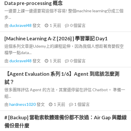
Data pre-processing 概念
一邊要上課一邊還要寫這個不容易! 整個machine learning分成三個
步...
由
duckravel48
發文
1 天前
0
個留言
[Machine Learning A-Z [2026] ] 學習筆記 Day1
這個系列文章是Udemy上的課程延伸，因為我個人想趁著育嬰假空
檔學一點data...
由
duckravel48
發文
1 天前
0
個留言
【Agent Evaluation 系列 1/6】Agent 到底該怎麼測
試？
很多團隊評估 Agent 的方法，其實還停留在評估 Chatbot。 準備一
組...
由
hardness1020
發文
1 天前
1
個留言
# [Backup] 當勒索軟體連備份都不放過：Air Gap 與離線
備份是什麼