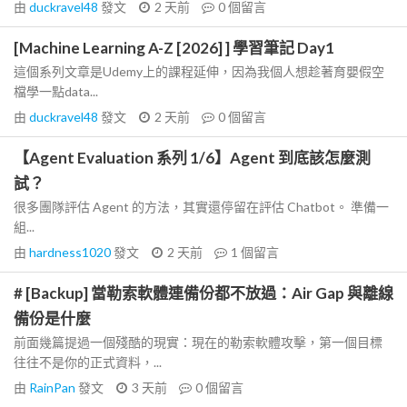
由
duckravel48
發文
2 天前
0
個留言
[Machine Learning A-Z [2026] ] 學習筆記 Day1
這個系列文章是Udemy上的課程延伸，因為我個人想趁著育嬰假空
檔學一點data...
由
duckravel48
發文
2 天前
0
個留言
【Agent Evaluation 系列 1/6】Agent 到底該怎麼測
試？
很多團隊評估 Agent 的方法，其實還停留在評估 Chatbot。 準備一
組...
由
hardness1020
發文
2 天前
1
個留言
# [Backup] 當勒索軟體連備份都不放過：Air Gap 與離線
備份是什麼
前面幾篇提過一個殘酷的現實：現在的勒索軟體攻擊，第一個目標
往往不是你的正式資料，...
由
RainPan
發文
3 天前
0
個留言