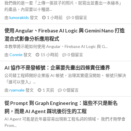
我們做的是一套「上傳一張孩子的照片，就寫出並畫出一本繪本」
的產品，內容要以十種語...
由
lumorakids
發文
1 小時前
0
個留言
使用 Angular、Firebase AI Logic 與 Gemini Nano 打造
混合式影像分析應用程式
本教學將示範如何使用 Angular、Firebase AI Logic 與 G...
由
Connie
發文
15 小時前
0
個留言
AI 協作不是發帳號：企業要先畫出四條責任邊界
公司替工程師開好企業版 AI 帳號，治理其實還沒開始。 帳號只解決
「誰可以登入」...
由
ryanvale
發文
1 天前
0
個留言
從 Prompt 到 Graph Engineering：這些不只是新名
詞，而是 AI Agent 踩坑後衍生的工程
AI Agent 可能是近年最容易出現新工程名詞的領域。 我們才剛學會
Prom...