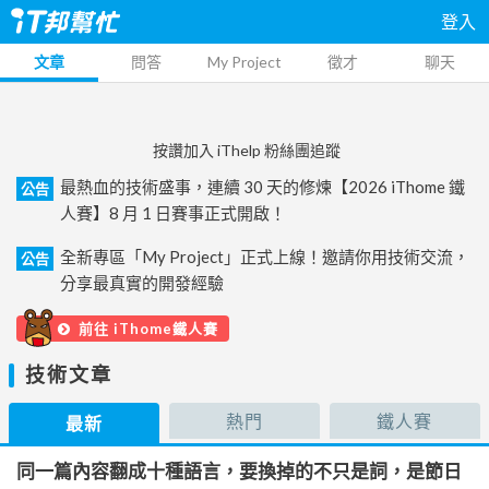
登入
文章
問答
My Project
徵才
聊天
按讚加入 iThelp 粉絲團追蹤
最熱血的技術盛事，連續 30 天的修煉【2026 iThome 鐵
公告
人賽】8 月 1 日賽事正式開啟！
全新專區「My Project」正式上線！邀請你用技術交流，
公告
分享最真實的開發經驗
前往 iThome鐵人賽
技術文章
熱門
鐵人賽
最新
同一篇內容翻成十種語言，要換掉的不只是詞，是節日