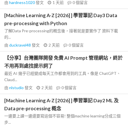
由
hardness1020
發文
1 天前
0
個留言
[Machine Learning A-Z [2026] ] 學習筆記 Day3 Data
pre-processing with Python
了解Data Pre-processing的概念後，接著就是要實作了 資料下載
的...
由
duckravel48
發文
2 天前
0
個留言
【分享】台灣團隊開發 免費 AI Prompt 管理網站，終於
不用再到處找提示詞了
最近 AI 幾乎已經變成每天工作都會用到的工具。像是 ChatGPT、
Claud...
由
nlstudio
發文
2 天前
0
個留言
[Machine Learning A-Z [2026] ] 學習筆記 Day2 ML 及
Data pre-processing 概念
一邊要上課一邊還要寫這個不容易! 整個machine learning分成三個
步...