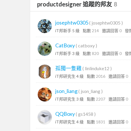
productdesigner 追蹤的邦友
8
josephtw0305
(
josephtw0305
)
iT邦新手 5 級
點數
214
邀請回答
0
發
CatBoxy
(
catboxy
)
iT邦新手 3 級
點數
820
邀請回答
0
發
孤獨一隻雞
(
linlinduke12
)
iT邦研究生 4 級
點數
2016
邀請回答
0
json_liang
(
json_liang
)
iT邦研究生 3 級
點數
2207
邀請回答
0
QQBoxy
(
gs1458
)
iT邦研究生 4 級
點數
1831
邀請回答
0