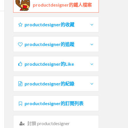
productdesigner的鐵人檔案
productdesigner的收藏
productdesigner的追蹤
productdesigner的Like
productdesigner的紀錄
productdesigner的訂閱列表
封鎖 productdesigner