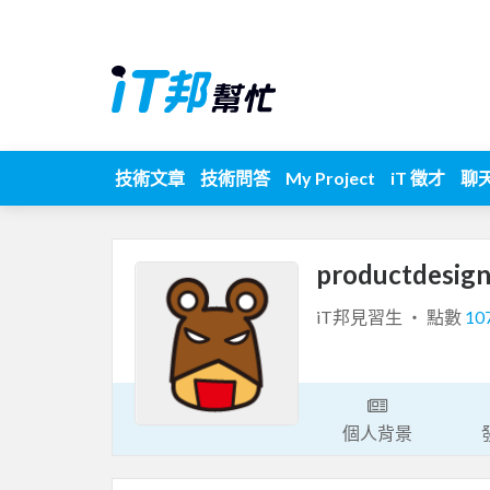
技術文章
技術問答
My Project
iT 徵才
聊
productdesig
iT邦見習生 ‧ 點數
10
個人背景