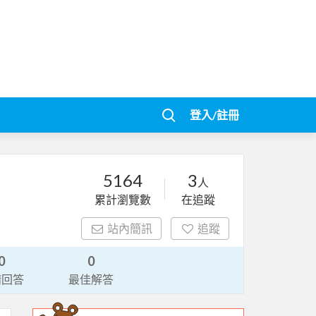
登入/註冊
5164
3
人
累計瀏覽數
在追蹤
站內簡訊
追蹤
0
0
請回答
最佳解答