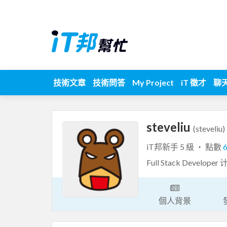
技術文章
技術問答
My Project
iT 徵才
聊
steveliu
(steveliu)
iT邦新手 5 級 ‧ 點數
Full Stack Develop
個人背景