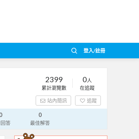
登入/註冊
2399
0
人
累計瀏覽數
在追蹤
站內簡訊
追蹤
0
0
請回答
最佳解答