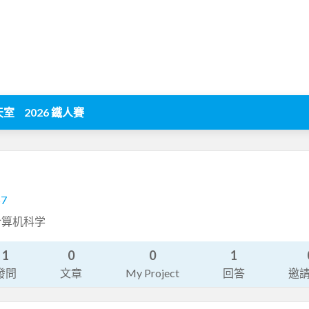
天室
2026 鐵人賽
67
er 计算机科学
1
0
0
1
發問
文章
My Project
回答
邀