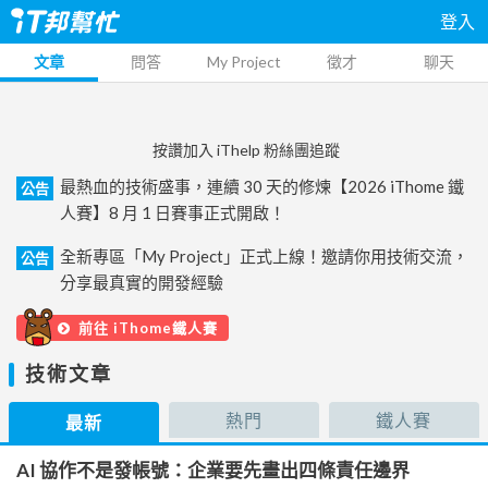
登入
文章
問答
My Project
徵才
聊天
按讚加入 iThelp 粉絲團追蹤
最熱血的技術盛事，連續 30 天的修煉【2026 iThome 鐵
公告
人賽】8 月 1 日賽事正式開啟！
全新專區「My Project」正式上線！邀請你用技術交流，
公告
分享最真實的開發經驗
前往 iThome鐵人賽
技術文章
熱門
鐵人賽
最新
AI 協作不是發帳號：企業要先畫出四條責任邊界