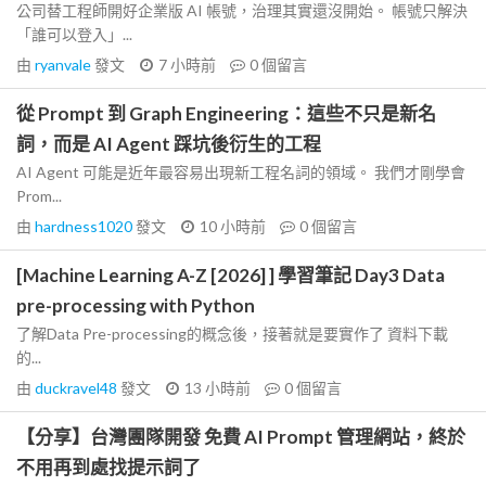
公司替工程師開好企業版 AI 帳號，治理其實還沒開始。 帳號只解決
「誰可以登入」...
由
ryanvale
發文
7 小時前
0
個留言
從 Prompt 到 Graph Engineering：這些不只是新名
詞，而是 AI Agent 踩坑後衍生的工程
AI Agent 可能是近年最容易出現新工程名詞的領域。 我們才剛學會
Prom...
由
hardness1020
發文
10 小時前
0
個留言
[Machine Learning A-Z [2026] ] 學習筆記 Day3 Data
pre-processing with Python
了解Data Pre-processing的概念後，接著就是要實作了 資料下載
的...
由
duckravel48
發文
13 小時前
0
個留言
【分享】台灣團隊開發 免費 AI Prompt 管理網站，終於
不用再到處找提示詞了