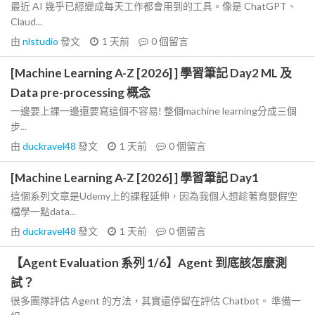
最近 AI 幾乎已經變成每天工作都會用到的工具。像是 ChatGPT、
Claud...
由
nlstudio
發文
1 天前
0
個留言
[Machine Learning A-Z [2026] ] 學習筆記 Day2 ML 及
Data pre-processing 概念
一邊要上課一邊還要寫這個不容易! 整個machine learning分成三個
步...
由
duckravel48
發文
1 天前
0
個留言
[Machine Learning A-Z [2026] ] 學習筆記 Day1
這個系列文章是Udemy上的課程延伸，因為我個人想趁著育嬰假空
檔學一點data...
由
duckravel48
發文
1 天前
0
個留言
【Agent Evaluation 系列 1/6】Agent 到底該怎麼測
試？
很多團隊評估 Agent 的方法，其實還停留在評估 Chatbot。 準備一