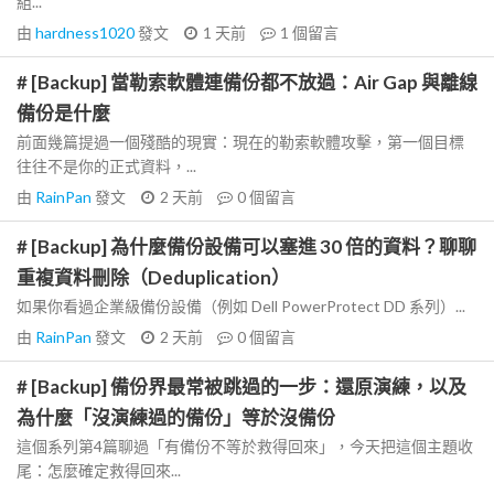
組...
由
hardness1020
發文
1 天前
1
個留言
# [Backup] 當勒索軟體連備份都不放過：Air Gap 與離線
備份是什麼
前面幾篇提過一個殘酷的現實：現在的勒索軟體攻擊，第一個目標
往往不是你的正式資料，...
由
RainPan
發文
2 天前
0
個留言
# [Backup] 為什麼備份設備可以塞進 30 倍的資料？聊聊
重複資料刪除（Deduplication）
如果你看過企業級備份設備（例如 Dell PowerProtect DD 系列）...
由
RainPan
發文
2 天前
0
個留言
# [Backup] 備份界最常被跳過的一步：還原演練，以及
為什麼「沒演練過的備份」等於沒備份
這個系列第4篇聊過「有備份不等於救得回來」，今天把這個主題收
尾：怎麼確定救得回來...