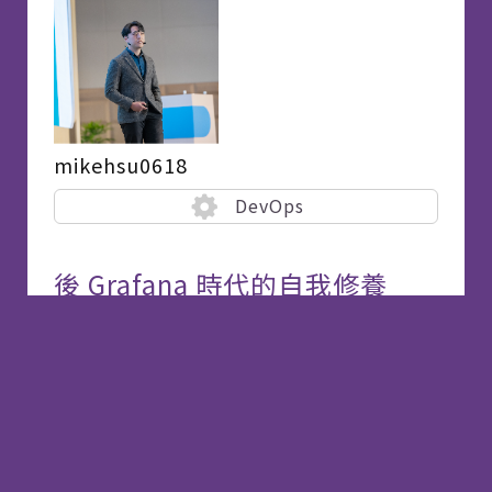
不同。 在接下來的三十天挑戰中，我將帶領大
家一起，以 Kubernetes 初學者和 AWS 使用
者的角度，探討 Kubernetes 的基本概念，進
行手把手的練習。
mikehsu0618
DevOps
後 Grafana 時代的自我修養
如今，Grafana 幾乎成為監控與可觀測性領域
的代名詞。作者在過去數年的實務中，分別於
小型、中型與大型團隊中搭建完整的 Grafana
生態。隨著對 Grafana 理解日益加深，使我不
斷反思：何謂一個「經過妥善設計且體驗良