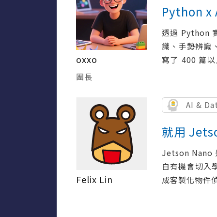
Python
透過 Pyth
識、手勢辨識、數
oxxo
寫了 400 
歡。
團長
AI & Da
就用 Jets
Jetson N
白有機會切入學
Felix Lin
成客製化物件