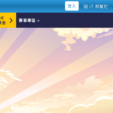
登入
回 iT 邦幫忙
煉成
賽事專區
章去
所有參賽文章
Agile
AI & Data
DevOps
IT 管理
Mobile DEV
ModernWeb
Security
Software DEV