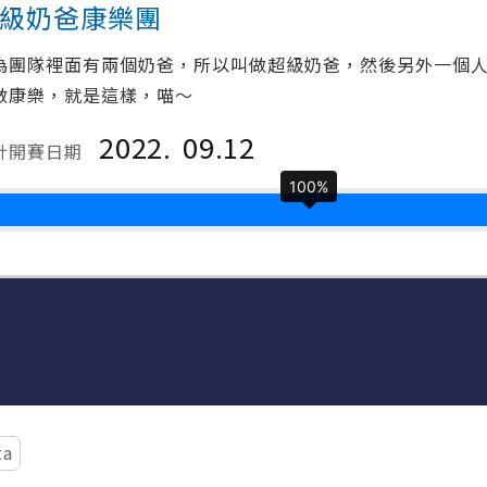
級奶爸康樂團
為團隊裡面有兩個奶爸，所以叫做超級奶爸，然後另外一個
做康樂，就是這樣，喵～
2022.
09.12
計開賽日期
100%
ta