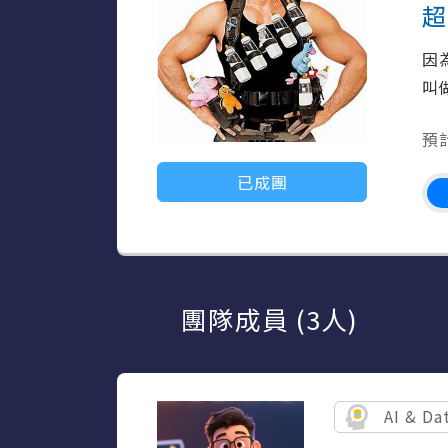
超
因
叫
預
已成團
團隊成員 (3人)
AI & Da