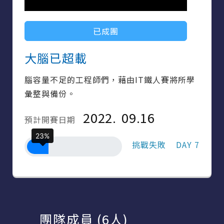
已成團
大腦已超載
腦容量不足的工程師們，藉由IT鐵人賽將所學
彙整與備份。
2022.
09.16
預計開賽日期
23%
挑戰失敗
DAY 7
團隊成員 (6人)