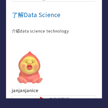
了解Data Science
介紹data science technology
janjanjanice
自我挑戰組