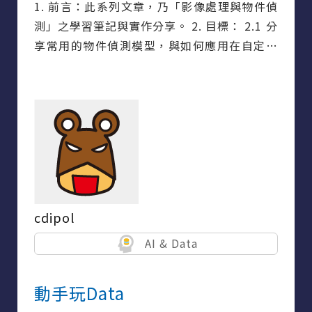
1. 前言：此系列文章，乃「影像處理與物件偵
測」之學習筆記與實作分享。 2. 目標： 2.1 分
享常用的物件偵測模型，與如何應用在自定義
資料集。 2.2 藉由專案實作，探討不同物件偵
測模型之影像辨識的成效。 3. 想念去年參賽
「甜蜜的」沉澱過程，我又來了。
cdipol
AI & Data
動手玩Data