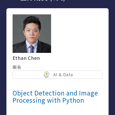
Ethan Chen
團長
AI & Data
Object Detection and Image
Processing with Python