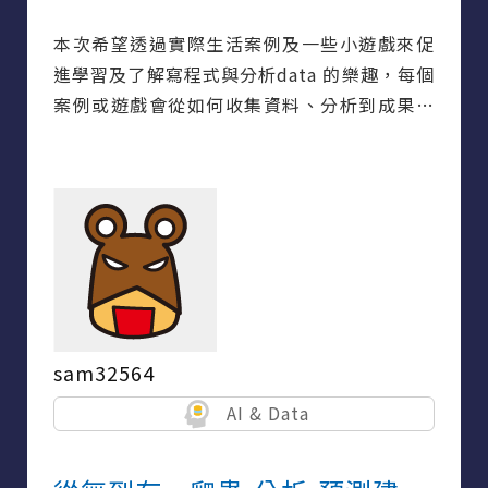
本次希望透過實際生活案例及一些小遊戲來促
進學習及了解寫程式與分析data 的樂趣，每個
案例或遊戲會從如何收集資料、分析到成果展
示的概念編排，本次大約劃分5-10個單元（依
實際情況），畢竟照著書籍或網路上的coding
照打練習有時對我來說有點乏味，所以本次希
望設定一些生活中會遇到的問題及開發些東西
來玩，就是從做中學的概念，大部分會運用開
發版來輔助收集資料，所以會有接線、板子及
模組的介紹及應用，coding 主要以python為
主，在解決案例過程中也會帶入些小練習，希
sam32564
望本次的分享能幫助到大家及得到一些回饋，
題目靈感引用動手玩創意。
AI & Data