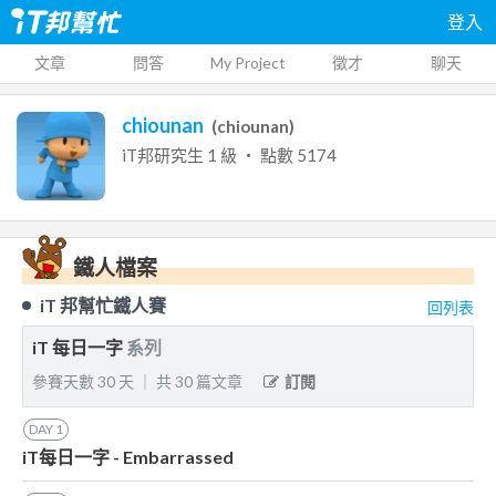
登入
文章
問答
My Project
徵才
聊天
chiounan
(
chiounan
)
iT邦研究生
1
級 ‧ 點數
5174
鐵人檔案
iT 邦幫忙鐵人賽
回列表
iT 每日一字
系列
參賽天數
30
天
｜
共
30
篇文章
訂閱
DAY
1
iT每日一字 - Embarrassed