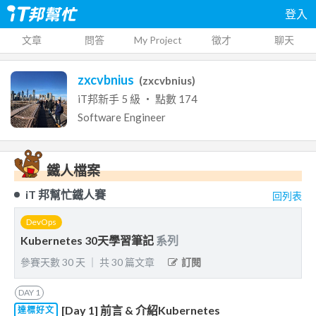
登入
文章
問答
My Project
徵才
聊天
zxcvbnius
(
zxcvbnius
)
iT邦新手
5
級 ‧ 點數
174
Software Engineer
鐵人檔案
iT 邦幫忙鐵人賽
回列表
DevOps
Kubernetes 30天學習筆記
系列
參賽天數
30
天
｜
共
30
篇文章
訂閱
DAY
1
[Day 1] 前言 & 介紹Kubernetes
達標好文