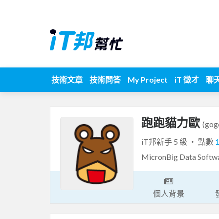
技術文章
技術問答
My Project
iT 徵才
聊
跑跑貓力歐
(gog
iT邦新手 5 級 ‧ 點數
MicronBig Data S
個人背景