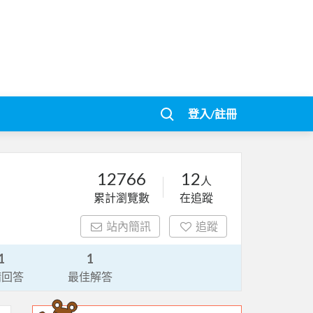
登入/註冊
12766
12
人
累計瀏覽數
在追蹤
站內簡訊
追蹤
1
1
請回答
最佳解答