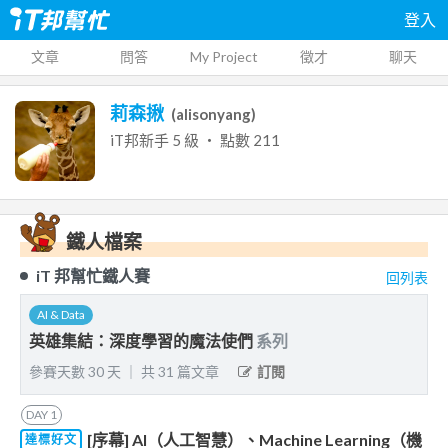
登入
文章
問答
My Project
徵才
聊天
莉森揪
(
alisonyang
)
iT邦新手
5
級 ‧ 點數
211
鐵人檔案
iT 邦幫忙鐵人賽
回列表
AI & Data
英雄集結：深度學習的魔法使們
系列
參賽天數
30
天
｜
共
31
篇文章
訂閱
DAY
1
[序幕] AI（人工智慧）、Machine Learning（機
達標好文