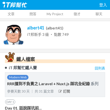
登入
文章
問答
My Project
徵才
聊天
albert41
(
albert41
)
iT邦新手
3
級 ‧ 點數
749
鐵人檔案
iT 邦幫忙鐵人賽
回列表
Modern Web
RRR撞到不負責之 Laravel + Nuxt.js 踩坑全紀錄
系列
參賽天數
30
天
｜
共
31
篇文章
訂閱
DAY
1
Day 01. 話說踩坑前...