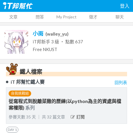
登入
文章
問答
My Project
徵才
聊天
小雨
(
walley_yu
)
iT邦新手
3
級 ‧ 點數
637
Free
NKUST
鐵人檔案
iT 邦幫忙鐵人賽
回列表
自我挑戰組
從寫程式到脫離菜雞的歷練(以python為主的資處與檔
案權限)
系列
參賽天數
35
天
｜
共
32
篇文章
訂閱
DAY
1