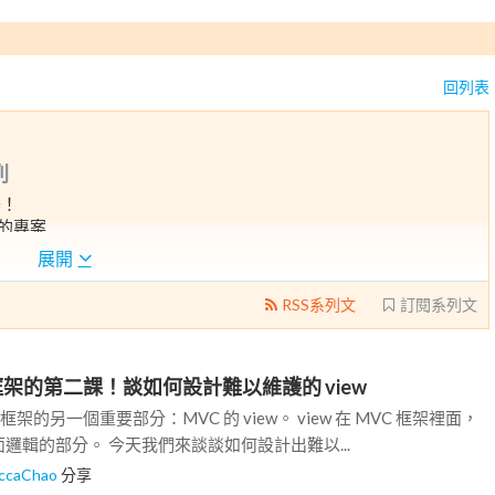
回列表
列
器！
護的專案
展開
感敬佩嗎？
？
RSS系列文
訂閱系列文
MVC 框架的第二課！談如何設計難以維護的 view
框架的另一個重要部分：MVC 的 view。 view 在 MVC 框架裡面，
邏輯的部分。 今天我們來談談如何設計出難以...
ccaChao
分享