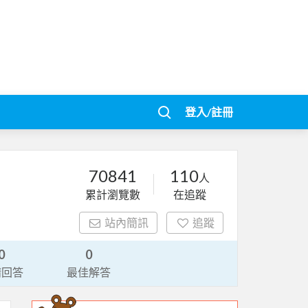
登入/註冊
70841
110
人
累計瀏覽數
在追蹤
站內簡訊
追蹤
0
0
請回答
最佳解答