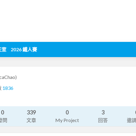
天室
2026 鐵人賽
caChao)
數
1836
0
339
0
3
發問
文章
My Project
回答
邀