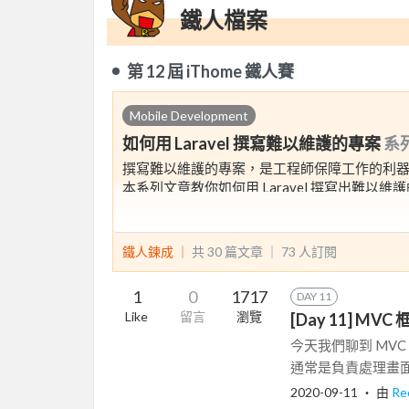
鐵人檔案
第 12 屆 iThome 鐵人賽
Mobile Development
如何用 Laravel 撰寫難以維護的專案
系
撰寫難以維護的專案，是工程師保障工作的利
本系列文章教你如何用 Laravel 撰寫出難以維
想知道怎麼讓之後維護的人望 code 興嘆，深
想知道怎麼讓自己變成不可或缺的關鍵人物嗎
鐵人鍊成 ｜
共 30 篇文章 ｜
73
人訂閱
請一定要來閱讀這系列文章！
1
0
1717
DAY 11
Like
留言
瀏覽
[Day 11] 
今天我們聊到 MVC 
通常是負責處理畫面
2020-09-11
‧ 由
Re