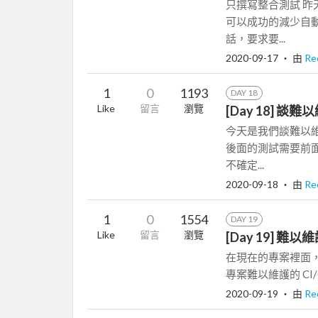
只撰寫整合測試 
可以成功的減少自
話，要求要...
2020-09-17
‧ 由
Re
1
0
1193
DAY 18
Like
留言
瀏覽
[Day 18] 
今天是我們談難以維
後面的測試需要前
不確定...
2020-09-18
‧ 由
Re
1
0
1554
DAY 19
Like
留言
瀏覽
[Day 19] 難以
在現在的專案裡面，
專案難以維護的 CI/CD
2020-09-19
‧ 由
Re