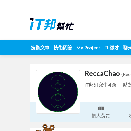
技術文章
技術問答
My Project
iT 徵才
聊
ReccaChao
(Rec
iT邦研究生 4 級 ‧ 點
個人背景