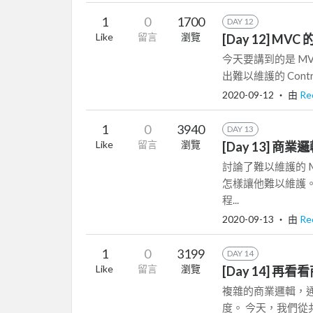
1
0
1700
DAY 12
Like
留言
瀏覽
[Day 12] M
今天要講到的是 MVC
出難以維護的 Controlle
2020-09-12
‧ 由
Re
1
0
3940
DAY 13
Like
留言
瀏覽
[Day 13]
討論了難以維護的 
怎樣讓他難以維護。
程...
2020-09-13
‧ 由
Re
1
0
3199
DAY 14
Like
留言
瀏覽
[Day 14]
複雜的商業邏輯，
度。 今天，我們從