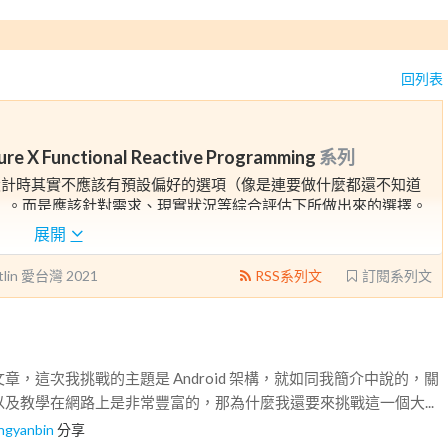
回列表
ure X Functional Reactive Programming
系列
設計時其實不應該有預設偏好的選項（像是連要做什麼都還不知道
+ coroutine）。而是應該針對需求、現實狀況等綜合評估下所做出來的選擇。
，在這三十天中會說明在這 app 中各種設計選擇的原因，以及提供
展開
家一起進行架構設計以及專案需求的腦力激盪。
tlin 愛台灣 2021
RSS系列文
訂閱系列文
iveStickyNote
章，這次我挑戰的主題是 Android 架構，就如同我簡介中說的，關
及教學在網路上是非常豐富的，那為什麼我還要來挑戰這一個大...
ngyanbin
分享