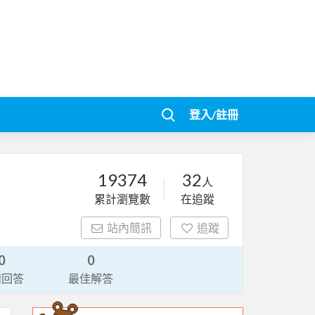
登入/註冊
19374
32
人
累計瀏覽數
在追蹤
站內簡訊
追蹤
0
0
請回答
最佳解答