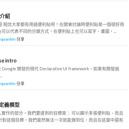
案介紹
 專案介紹 相信大家都有用過便利貼吧！在開會討論時便利貼是一個很好用
可以代表不同的分類方式，在便利貼上也可以寫字、畫圖，...
ngyanbin
分享
e intro
e 是 Google 開發的現代 Declarative UI framework，如果有開發過
..
ngyanbin
分享
定義模型
入實作的部分，我們要達到的目標是： 可以顯示多張便利貼、而且
 針對這個目標，我們當然無法一次就能做到位，而且在這當中還有