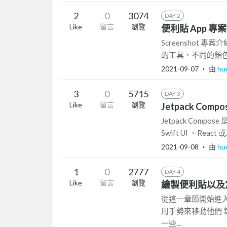
2
0
3074
DAY 2
Like
留言
瀏覽
便利貼 App 專
Screenshot
的工具，不同的顏色
2021-09-07
‧ 由
hu
3
0
5715
DAY 3
Like
留言
瀏覽
Jetpack Compos
Jetpack Compos
Swift UI 、React 或.
2021-09-08
‧ 由
hu
1
0
2777
DAY 4
Like
留言
瀏覽
繪製便利貼以及
從這一章節開始進
用手勢來移動他們
一些...