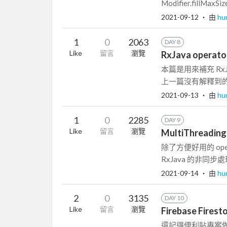
Modifier.fillMaxSize()
2021-09-12
‧ 由
hu
1
0
2063
DAY 8
Like
留言
瀏覽
RxJava operator
本篇是用來補充 RxJa
上一篇沒有解釋到的實作細
2021-09-13
‧ 由
hu
1
0
2285
DAY 9
Like
留言
瀏覽
MultiThreading
除了方便好用的 op
RxJava 的非同
2021-09-14
‧ 由
hu
2
0
3135
DAY 10
Like
留言
瀏覽
Firebase Firest
還記得便利貼專案做到