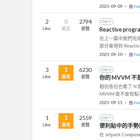
2021-09-09
‧ 由
hu
2
0
2794
DAY 5
Like
留言
瀏覽
Reactive progr
在上一篇中我們完成了 
部分會用到 Reactive 
2021-09-10
‧ 由
hu
3
1
6230
DAY 6
Like
留言
瀏覽
你的 MVVM 不
相信各位也看了 N
MVVM 是不是有
2021-09-11
‧ 由
hu
1
1
2559
DAY 7
Like
留言
瀏覽
便利貼中的手勢
在 Jetpack Co