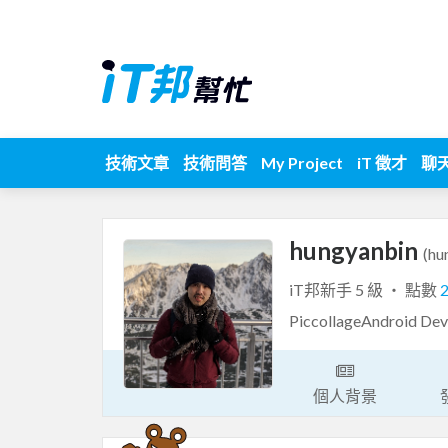
技術文章
技術問答
My Project
iT 徵才
聊
hungyanbin
(hu
iT邦新手 5 級 ‧ 點數
PiccollageAndroid D
個人背景