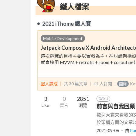
鐵人檔案
2021 iThome 鐵人賽
Mobile Development
Jetpack Compose X Android Architect
這次挑戰的目標主要以實戰為主，在討論架構
就直接用 MVVM + retrofit + room 
我所示範的專案將會是一個共享的便利貼 App 
其他的可能性，希望可以透過這個專案，跟大
鐵人鍊成 ｜
共 30 篇文章 ｜
41
人訂閱
｜
Ko
團隊
專案連結: https://github.com/hungyanbin/React
3
0
2851
DAY 1
Like
留言
瀏覽
前言與自我回顧
歡迎大家來看我的文
於架構方面的文章以
2021-09-06
‧ 由
hu