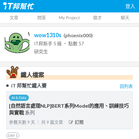
登入
文章
問答
My Project
徵才
聊天
wow1310s
(
phoenix000
)
iT邦新手
5
級 ‧ 點數
57
研究生
鐵人檔案
iT 邦幫忙鐵人賽
回列表
AI & Data
[自然語言處理NLP]BERT系列Model的應用、訓練技巧
與實戰
系列
參賽天數
9
天
｜
共
9
篇文章
訂閱
DAY
1