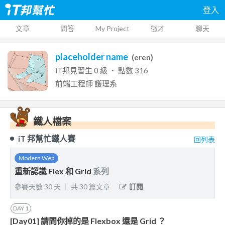
登入
文章
問答
My Project
徵才
聊天
placeholder name
(
eren
)
iT邦見習生
0
級 ‧ 點數
316
前端工程師
護理系
鐵人檔案
iT 邦幫忙鐵人賽
回列表
Modern Web
重新認識 Flex 和 Grid
系列
參賽天數
30
天
｜
共
30
篇文章
訂閱
DAY
1
[Day01] 請問你掉的是 Flexbox 還是 Grid ？