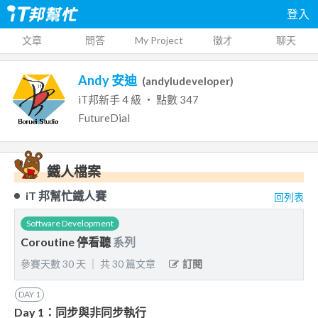
登入
文章
問答
My Project
徵才
聊天
Andy 安迪
(
andyludeveloper
)
iT邦新手
4
級 ‧ 點數
347
FutureDial
鐵人檔案
iT 邦幫忙鐵人賽
回列表
Software Development
Coroutine 停看聽
系列
參賽天數
30
天
｜
共
30
篇文章
訂閱
DAY
1
Day 1：同步與非同步執行