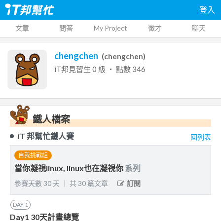
登入
文章
問答
My Project
徵才
聊天
chengchen
(
chengchen
)
iT邦見習生
0
級 ‧ 點數
346
鐵人檔案
iT 邦幫忙鐵人賽
回列表
自我挑戰組
當你凝視linux, linux也在凝視你
系列
參賽天數
30
天
｜
共
30
篇文章
訂閱
DAY
1
Day1 30天計畫總覽