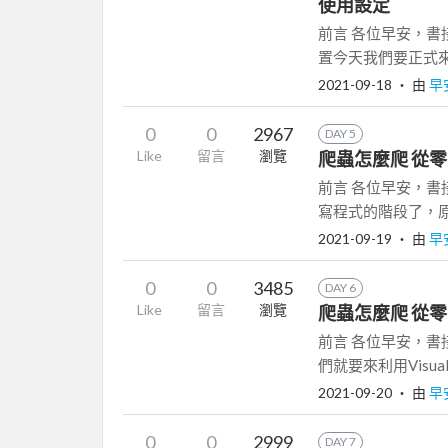
使用設定
前言 各位早安，書接上
置今天我們要正式來使用Vi
2021-09-18
‧ 由
早
0
0
2967
DAY 5
Like
留言
瀏覽
爬蟲怎麼爬 從零
前言 各位早安，書接上
寫程式的階段了，原
2021-09-19
‧ 由
早
0
0
3485
DAY 6
Like
留言
瀏覽
爬蟲怎麼爬 從零開
前言 各位早安，書
們就要來利用Visual
2021-09-20
‧ 由
早
0
0
2999
DAY 7