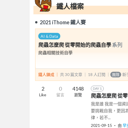
鐵人檔案
2021 iThome 鐵人賽
AI & Data
爬蟲怎麼爬 從零開始的爬蟲自學
系列
爬蟲相關技術自學
鐵人鍊成 ｜
共 30 篇文章 ｜
18
人訂閱
｜
新
團隊
2
0
4148
DAY 1
Like
留言
瀏覽
爬蟲怎麼爬 從零
我是誰 我是一個
要挑戰自我，更因
律，若不...
2021-09-15
‧ 由
早