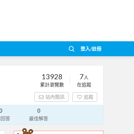
登入/註冊
13928
7
人
累計瀏覽數
在追蹤
站內簡訊
追蹤
0
0
請回答
最佳解答