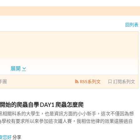
回列表
展開
手團
RSS系列文
訂閱系列文
開始的爬蟲自學 DAY1 爬蟲怎麼爬
資訊相關科系的大學生，也是資訊方面的小小新手，這次不僅因為想
為學校有要求所以來參加這次鐵人賽，我相信他律的效果遠勝過自
安您好
分享