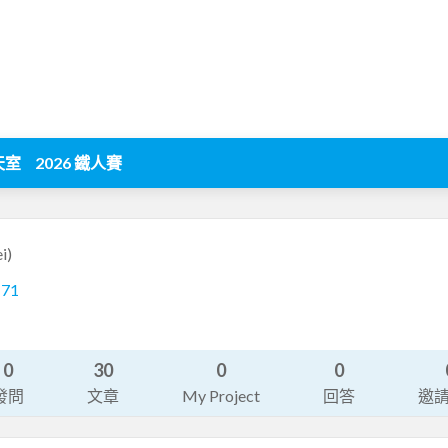
天室
2026 鐵人賽
i)
171
0
30
0
0
發問
文章
My Project
回答
邀