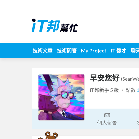
技術文章
技術問答
My Project
iT 徵才
聊
早安您好
(SeanWe
iT邦新手 5 級 ‧ 點數
個人背景