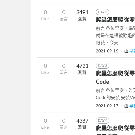
0
0
3491
DAY 2
Like
留言
瀏覽
爬蟲怎麼爬 從零開
前言 各位早安，
就是在這裡被勸退
眼花，今天...
2021-09-16
‧ 由
早
0
0
4721
DAY 3
Like
留言
瀏覽
爬蟲怎麼爬 從零開始
Code
前言 各位早安，昨天我
Code的安裝 安裝Visua
2021-09-17
‧ 由
早
0
0
4387
DAY 4
Like
留言
瀏覽
爬蟲怎麼爬 從零開始