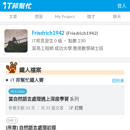
登入
文章
問答
My Project
徵才
聊天
Friedrich1942
(
Friedrich1942
)
iT邦見習生
0
級 ‧ 點數
230
菜鳥工程師
成功大學
應用數學碩士班
鐵人檔案
iT 邦幫忙鐵人賽
回列表
AI & Data
當自然語言處理遇上深度學習
系列
參賽天數
33
天
｜
共
33
篇文章
訂閱
DAY
1
[序章] 自然語言處理初探