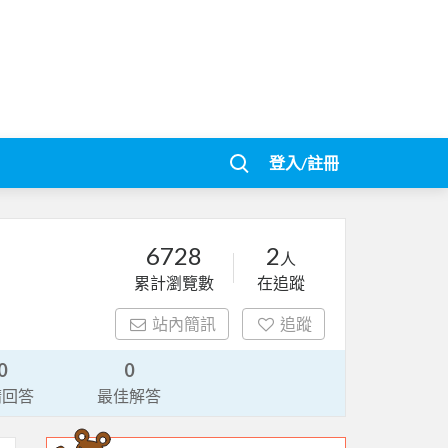
登入/註冊
6728
2
人
累計瀏覽數
在追蹤
站內簡訊
追蹤
0
0
請回答
最佳解答