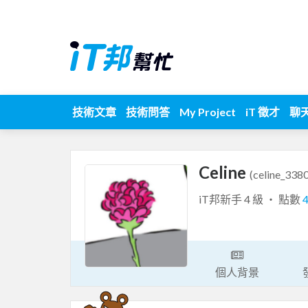
技術文章
技術問答
My Project
iT 徵才
聊
Celine
(celine_3380
iT邦新手 4 級 ‧ 點數
個人背景