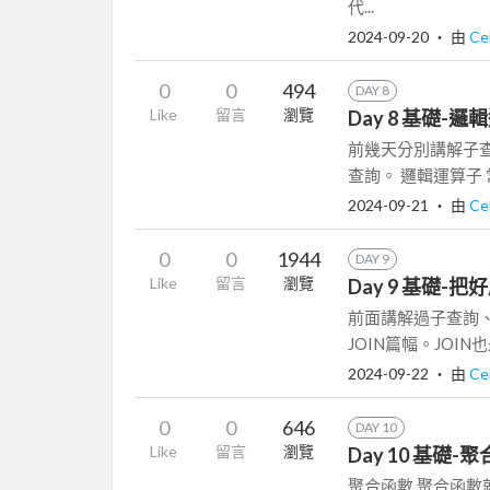
代...
2024-09-20
‧ 由
Ce
0
0
494
DAY 8
Like
留言
瀏覽
Day 8 基礎-邏
前幾天分別講解子查
查詢。 邏輯運算子 常用
2024-09-21
‧ 由
Ce
0
0
1944
DAY 9
Like
留言
瀏覽
Day 9 基礎-把
前面講解過子查詢
JOIN篇幅。JOI
2024-09-22
‧ 由
Ce
0
0
646
DAY 10
Like
留言
瀏覽
Day 10 基礎-
聚合函數 聚合函數