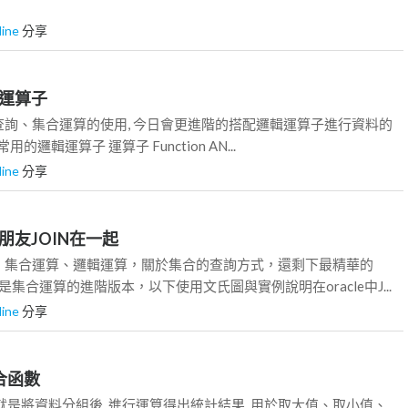
line
分享
輯運算子
詢、集合運算的使用, 今日會更進階的搭配邏輯運算子進行資料的
的邏輯運算子 運算子 Function AN...
line
分享
好朋友JOIN在一起
、集合運算、邏輯運算，關於集合的查詢方式，還剩下最精華的
N也是集合運算的進階版本，以下使用文氏圖與實例說明在oracle中J...
line
分享
聚合函數
就是將資料分組後, 進行運算得出統計結果, 用於取大值、取小值、