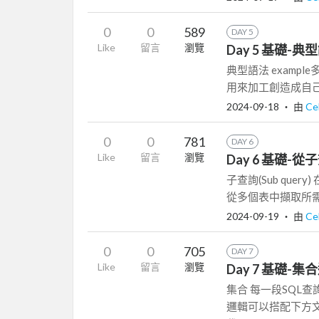
0
0
589
DAY 5
Like
留言
瀏覽
Day 5 基礎-
典型語法 example
用來加工創造成自己要的
2024-09-18
‧ 由
Ce
0
0
781
DAY 6
Like
留言
瀏覽
Day 6 基礎-
子查詢(Sub que
從多個表中擷取所需
2024-09-19
‧ 由
Ce
0
0
705
DAY 7
Like
留言
瀏覽
Day 7 基礎-集
集合 每一段SQL
邏輯可以搭配下方