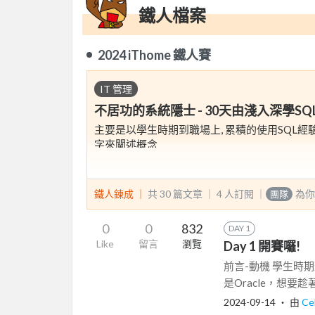
鐵人檔案
2024 iThome 鐵人賽
IT 管理
不居功的系統隱士 - 30天由淺入深學SQ
主要是以學生時期到職場上, 累積的使用SQL
字來闡述概念
鐵人鍊成 ｜
共 30 篇文章 ｜
4
人訂閱
｜
為你
團隊
0
0
832
DAY 1
Like
留言
瀏覽
Day 1 開賽囉!
前言-動機 學生時期
是Oracle，想要
2024-09-14
‧ 由
Ce