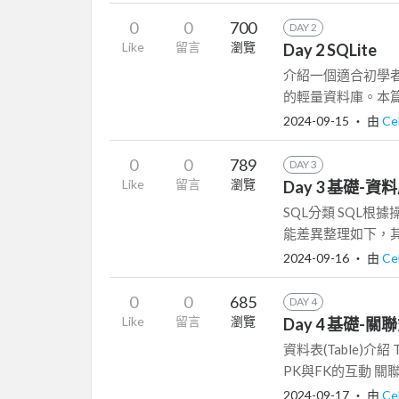
0
0
700
DAY 2
Like
留言
瀏覽
Day 2 SQLite
介紹一個適合初學者
的輕量資料庫。本篇透過
2024-09-15
‧ 由
Ce
0
0
789
DAY 3
Like
留言
瀏覽
Day 3 基礎-
SQL分類 SQL根
能差異整理如下，其中
2024-09-16
‧ 由
Ce
0
0
685
DAY 4
Like
留言
瀏覽
Day 4 基礎-
資料表(Table)介紹 
PK與FK的互動 關聯式
2024-09-17
‧ 由
Ce