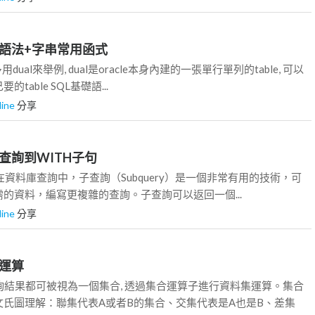
典型語法+字串常用函式
多用dual來舉例, dual是oracle本身內建的一張單行單列的table, 可以
table SQL基礎語...
line
分享
從子查詢到WITH子句
ry) 在資料庫查詢中，子查詢（Subquery）是一個非常有用的技術，可
的資料，編寫更複雜的查詢。子查詢可以返回一個...
line
分享
合運算
查詢結果都可被視為一個集合, 透過集合運算子進行資料集運算。集合
文氏圖理解：聯集代表A或者B的集合、交集代表是A也是B、差集