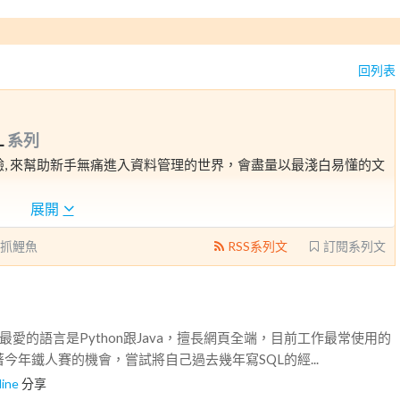
回列表
L
系列
經驗, 來幫助新手無痛進入資料管理的世界，會盡量以最淺白易懂的文
展開
抓鯉魚
RSS系列文
訂閱系列文
最愛的語言是Python跟Java，擅長網頁全端，目前工作最常使用的
趁著今年鐵人賽的機會，嘗試將自己過去幾年寫SQL的經...
line
分享