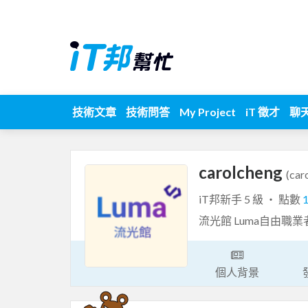
技術文章
技術問答
My Project
iT 徵才
聊
carolcheng
(car
iT邦新手 5 級 ‧ 點數
流光館 Luma自由職業
個人背景