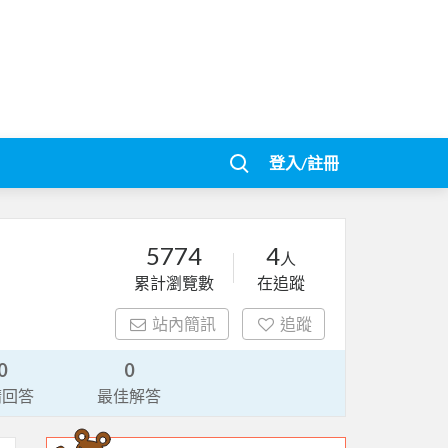
登入/註冊
5774
4
人
累計瀏覽數
在追蹤
站內簡訊
追蹤
0
0
請回答
最佳解答