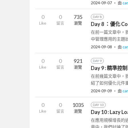
2024-09-07
‧ 由
ca
0
0
735
DAY 8
Like
留言
瀏覽
Day 8 ：優化 C
在前一篇文章中，我們介紹
中管理應用的主題狀
2024-09-08
‧ 由
ca
0
0
921
DAY 9
Like
留言
瀏覽
Day 9 : 精準控
在前幾篇文章中，
紹了如何優化元件重繪和
2024-09-09
‧ 由
ca
0
0
1035
DAY 10
Like
留言
瀏覽
Day 10 : Lazy
在應用規模增長的
章中，我們討論了