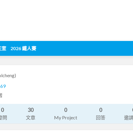
天室
2026 鐵人賽
olcheng)
169
者
0
30
0
0
發問
文章
My Project
回答
邀