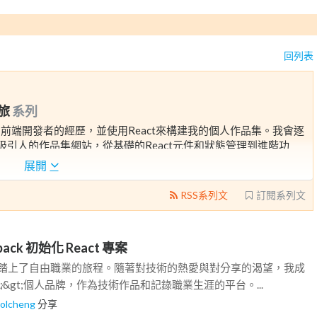
回列表
旅
系列
前端開發者的經歷，並使用React來構建我的個人作品集。我會逐
吸引人的作品集網站，從基礎的React元件和狀態管理到進階功
討一個主題，並提供實際的代碼示例與解決方案。
展開
學習新技術、時間管理，以及保持學習動力的策略。我的目標是不
RSS系列文
訂閱系列文
在或計劃職業轉換的讀者
pack 初始化 React 專案
我踏上了自由職業的旅程。隨著對技術的熱愛與對分享的渴望，我成
t;∕&gt;個人品牌，作為技術作品和記錄職業生涯的平台。...
rolcheng
分享