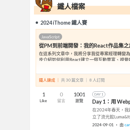
鐵人檔案
2024 iThome 鐵人賽
JavaScript
從PM到前端開發：我的React作品集之
在這系列文章中，我將分享我從專案經理轉變為
步介紹如何利用React建立一個互動豐富、視覺
能，如路由和API整合。每篇文章都將深入探
此外，我還將分享轉職過程中遇到的挑戰，如
鐵人鍊成 ｜
共 30 篇文章 ｜
8
人訂閱
僅展示技術成果，也希望透過我的經驗激勵正
1
0
1001
DAY 1
Like
留言
瀏覽
Day 1：用 Web
在2024年春天，
立了流光館Luma&l
2024-09-01
‧ 由
ca