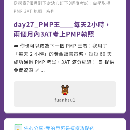
從摸索7個月到下定決心訂下3週後考試：自學取得
PMP 3AT 執照
系列
day27_PMP王＿＿每天2小時，
兩個月內3AT考上PMP執照
👑 你也可以成為下一個 PMP 王者！我用了
「每天 2 小時」的黃金讀書策略，短短 60 天
成功通過 PMP 考試，3AT 滿分紀錄！ 📘 提供
免費資源 ✅ ️...
fuanhsu1
佛心分享-我的證照是這樣攻略的