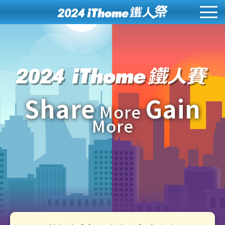
Share
Gain
More
More