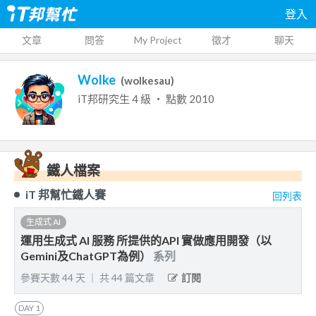
登入
文章
問答
My Project
徵才
聊天
Wolke
(
wolkesau
)
iT邦研究生
4
級 ‧ 點數
2010
鐵人檔案
iT 邦幫忙鐵人賽
回列表
生成式 AI
運用生成式 AI 服務 所提供的API 實做應用開發（以
Gemini及ChatGPT為例）
系列
參賽天數
44
天
｜
共
44
篇文章
訂閱
DAY
1