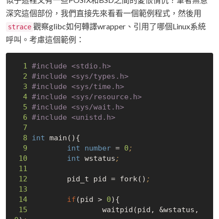
深究這個部份，我們直接先來看看一個範例程式，然後用
觀察glibc如何轉譯wrapper、引用了哪個Linux系統
strace
呼叫。考慮這個範例：
1
#
include
<stdio.h>
2
#
include
<sys/types.h>
3
#
include
<sys/time.h>
4
#
include
<sys/resource.h>
5
#
include
<sys/wait.h>
6
#
include
<unistd.h>
7
8
int
 main(){

9
int
number
 = 
0
;
10
int
 wstatus
;
11
12
         pid_t pid = fork()
;
13
14
if
(pid > 
0
){

15
                 waitpid(pid, &wstatus, 