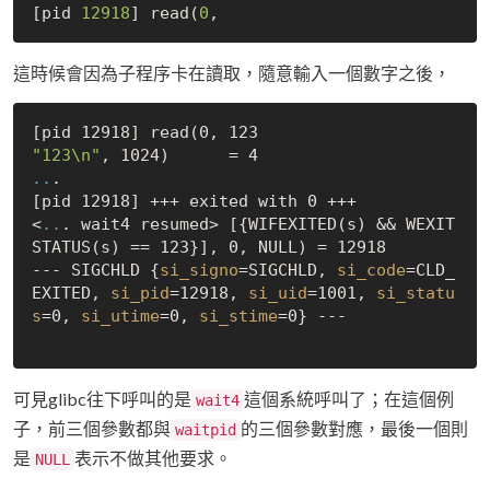
[pid 
12918
] read(
0
這時候會因為子程序卡在讀取，隨意輸入一個數字之後，
"123\n"
..
.

[pid 12918] +++ exited with 0 +++

<
..
. wait4 resumed> [{WIFEXITED(s) && WEXIT
STATUS(s) == 123}], 0, 
NULL
) = 12918

--- SIGCHLD {
si_signo
=SIGCHLD, 
si_code
=CLD_
EXITED, 
si_pid
=12918, 
si_uid
=1001, 
si_statu
s
=0, 
si_utime
=0, 
si_stime
=0} ---

可見glibc往下呼叫的是
這個系統呼叫了；在這個例
wait4
子，前三個參數都與
的三個參數對應，最後一個則
waitpid
是
表示不做其他要求。
NULL