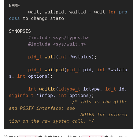
NAME

       wait, waitpid, waitid - wait 
for
pro
cess
 to change state

SYNOPSIS

#
include
<sys/types.h>
#
include
<sys/wait.h>
pid_t
wait
(
int
 *wstatus)
;

pid_t
waitpid
(
pid_t
 pid, 
int
 *wstatu
s, 
int
 options)
;

int
waitid
(
idtype_t
 idtype, 
id_t
 id, 
siginfo_t
 *infop, 
int
 options)
;

/* This is the glibc 
and POSIX interface; see

                          NOTES for informa
tion on the raw system call. */