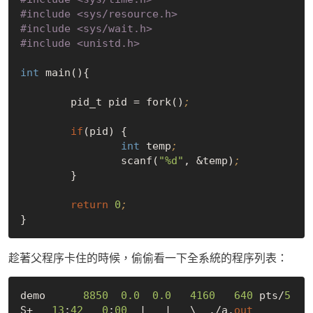
#
include
<sys/resource.h>
#
include
<sys/wait.h>
#
include
<unistd.h>
int
 main(){

	pid_t pid = fork()
;
if
(pid)	{

int
 temp
;
		scanf(
"%d"
, &temp)
;
	}

return
0
;
趁著父程序卡住的時候，偷偷看一下全系統的程序列表：
demo      
8850
0.0
0.0
4160
640
 pts/
5
S+   
13
:
42
0
:
00
  |   |   \_ ./a.
out