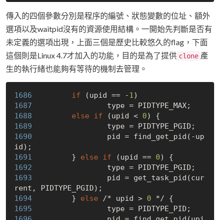
傳入的四個參數分別是程序的編號、狀態變數的位址、額外
選項以及waitpid沒有的資源使用結構。一開始先判斷是否有
未定義的選項出現，上面三個是歷史比較悠久的flag，下面
這個則是Linux 4.7才加入的功能，目的是為了提供
產
clone
生的執行緒也能夠有等待的機制去管理。
1686 
if
 (upid == -
1
1687 
1688 
else
if
 (upid < 
0
1689 
1690 
                pid = find_get_pid(-up
1691 
        } 
else
if
 (upid == 
0
1692 
1693 
                pid = get_task_pid(cur
1694 
        } 
else
 /* upid > 
0
1695 
1696 
                pid = find_get_pid(upi