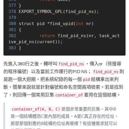
377 
378 
379 
380 
struct pid *find_vpid(
int
381 
382 
return
 find_pid_ns(nr, task_act
383 
先進入380行之後，轉呼叫
，傳入nr（待搜尋
find_pid_ns
的程序編號）以及當前工作運行的PID NS；
則
find_pid_ns
是跑一個大迴圈，把系統紀錄的每一個
結構拿出來判
pid
斷，簡單來說就是針對編號和命名空間兩項檢索。若是找到
了，則回傳一個常用巨集
套用在這個結構。
container_of
是個非常重要的巨集，其中B
container_of(A, B, C)
是一個結構體而C是內部的成員，A是C真正存在的位址，
那麼那個對應的B結構的位址再哪裡？有這種需求就可以