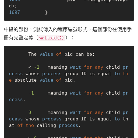
1697 
中段的部份，測試傳入的程序編號形式，這個部份在使用手
冊有完整定義（
）：
waitpid(2)
       The 
value
of
 pid can be:

       < 
-1
   meaning 
wait
for
any
 child 
pr
ocess
 whose 
process
 group ID is equal 
to
th
e
 absolute 
value
of
 pid.

-1
     meaning 
wait
for
any
 child 
pr
ocess
.

0
      meaning 
wait
for
any
 child 
pr
ocess
 whose 
process
 group ID is equal 
to
 th
at 
of
the
 calling 
process
.
