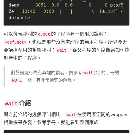
demo      
8851
0.0
0.0
0
0
 pts/
5
Z+   
13
:
42
0
:
00
  |   |       \_ [a.
out
] <
可以發現呼叫的
的子程序有一個附加說明：
a.out
，也就是那些沒有處理掉的無用程序。所以今天
<defunct>
要講搭配用的系統呼叫：
，從父程序的角度觀察如何控
wait
制產生的子程序。
對於殭屍行為有興趣的讀者，請參考
的手冊的
wait(2)
一節，有非常清楚的解說。
NOTE
介紹
wait
與之前介紹的幾個呼叫相比，
在使用者空間的wrapper
wait
相當多采多姿。參考手冊，就能看到整個家族：