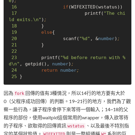
0
)
;
16
if
(WIFEXITED(wstatus)) 

17
                         printf(
"The chi
ld exits.\n"
)
;
18
         }               

19
else
{

20
                 scanf(
"%d"
, &
number
)
;
21
         }       

22
23
         printf(
"%d before return with %
d\n"
, getpid(), 
number
)
;
24
return
number
;
25
因為
回傳的值有3種情況，所以14行的地方要有大於
fork
0（父程序成功回傳）的判斷。19~21行的地方，我們為了觀
察一些行為，讓子程序會停下來等待一個輸入；14~18的父
程序的部份，使用waitpid這個常用的wrapper，傳入欲等待
的子程序、欲取得的回傳資訊
、以及最後不特別指
wstatus
定的某個狀態值。
則是一整組通稱
系列的巨
WIFEXITED
W*