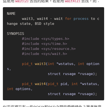
這是用
去找的結果。若是用
去找，則：
wait(2)
wait4(2)
NAME

       wait3, wait4 - wait 
for
process
 to c
hange state, BSD style

SYNOPSIS

#
include
<sys/types.h>
#
include
<sys/time.h>
#
include
<sys/resource.h>
#
include
<sys/wait.h>
pid_t
wait3
(
int
 *wstatus, 
int
 option
s,

                   struct rusage *rusage)
;

pid_t
wait4
(
pid_t
 pid, 
int
 *wstatus, 
int
 options,

                   struct rusage *rusage)
似乎這裡又有一些POSIX和BSD之間的愛恨情仇？筆者無意