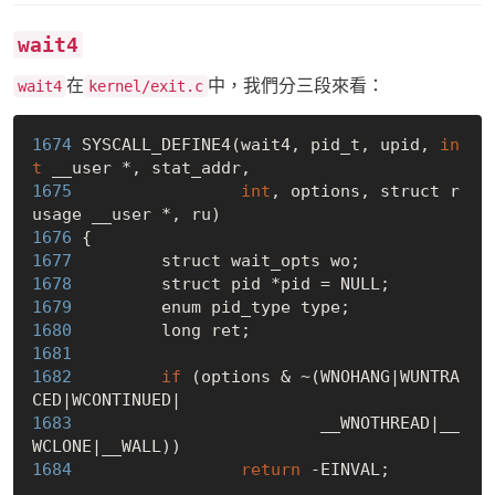
wait4
在
中，我們分三段來看：
wait4
kernel/exit.c
1674 
SYSCALL_DEFINE4(wait4, pid_t, upid, 
in
t
1675 
int
, options, struct r
1676 
1677 
1678 
1679 
1680 
1681 
1682 
if
 (options & ~(WNOHANG|WUNTRA
1683 
                        __WNOTHREAD|__
1684 
return