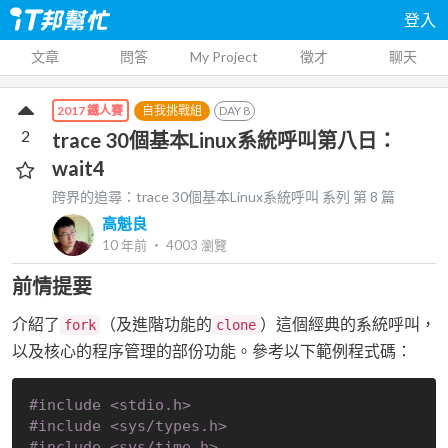
登入
文章
問答
My Project
徵才
聊天
自我挑戰組
DAY
8
2017 鐵人賽
2
trace 30個基本Linux系統呼叫第八日：
wait4
跨界的追尋：trace 30個基本Linux系統呼叫
系列 第
8
篇
高魁良
10 年前
‧
4003
瀏覽
前情提要
介紹了
（及進階功能的
）這個經典的系統呼叫，
fork
clone
以及核心的程序管理的部份功能。參考以下範例程式碼：
#
include
<stdio.h>
#
include
<sys/types.h>
#
include
<sys/time.h>