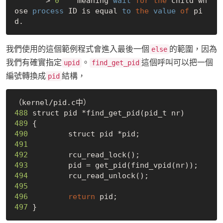
       > 
0
    meaning 
wait
for
the
 child wh
ose 
process
 ID is equal 
to
the
value
of
 pi
我們使用的這個範例程式會進入最後一個
的範圍，因為
else
我們有確實指定
。
這個呼叫可以把一個
upid
find_get_pid
編號轉換成
結構，
pid
488
489
490
491
492
493
494
495
496
return
497