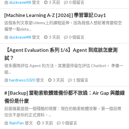
由
duckravel48
發文
3 天前
0
個留言
[Machine Learning A-Z [2026] ] 學習筆記 Day1
這個系列文章是Udemy上的課程延伸，因為我個人想趁著育嬰假空
檔學一點data...
由
duckravel48
發文
3 天前
0
個留言
【Agent Evaluation 系列 1/6】Agent 到底該怎麼測
試？
很多團隊評估 Agent 的方法，其實還停留在評估 Chatbot。 準備一
組...
由
hardness1020
發文
3 天前
1
個留言
# [Backup] 當勒索軟體連備份都不放過：Air Gap 與離線
備份是什麼
前面幾篇提過一個殘酷的現實：現在的勒索軟體攻擊，第一個目標
往往不是你的正式資料，...
由
RainPan
發文
3 天前
0
個留言