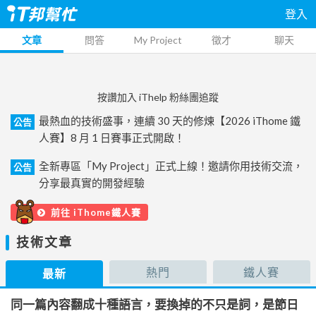
登入
文章
問答
My Project
徵才
聊天
按讚加入 iThelp 粉絲團追蹤
最熱血的技術盛事，連續 30 天的修煉【2026 iThome 鐵
公告
人賽】8 月 1 日賽事正式開啟！
全新專區「My Project」正式上線！邀請你用技術交流，
公告
分享最真實的開發經驗
前往 iThome鐵人賽
技術文章
熱門
鐵人賽
最新
同一篇內容翻成十種語言，要換掉的不只是詞，是節日