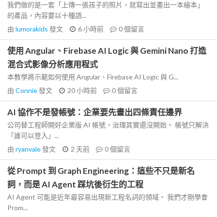
我們做的是一套「上傳一張孩子的照片，就寫出並畫出一本繪本」
的產品，內容要以十種語...
由
lumorakids
發文
6 小時前
0
個留言
使用 Angular、Firebase AI Logic 與 Gemini Nano 打造
混合式影像分析應用程式
本教學將示範如何使用 Angular、Firebase AI Logic 與 G...
由
Connie
發文
20 小時前
0
個留言
AI 協作不是發帳號：企業要先畫出四條責任邊界
公司替工程師開好企業版 AI 帳號，治理其實還沒開始。 帳號只解決
「誰可以登入」...
由
ryanvale
發文
2 天前
0
個留言
從 Prompt 到 Graph Engineering：這些不只是新名
詞，而是 AI Agent 踩坑後衍生的工程
AI Agent 可能是近年最容易出現新工程名詞的領域。 我們才剛學會
Prom...