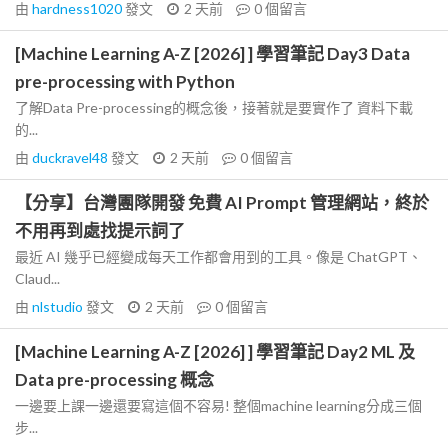
由
hardness1020
發文
2 天前
0
個留言
[Machine Learning A-Z [2026] ] 學習筆記 Day3 Data
pre-processing with Python
了解Data Pre-processing的概念後，接著就是要實作了 資料下載
的...
由
duckravel48
發文
2 天前
0
個留言
【分享】台灣團隊開發 免費 AI Prompt 管理網站，終於
不用再到處找提示詞了
最近 AI 幾乎已經變成每天工作都會用到的工具。像是 ChatGPT、
Claud...
由
nlstudio
發文
2 天前
0
個留言
[Machine Learning A-Z [2026] ] 學習筆記 Day2 ML 及
Data pre-processing 概念
一邊要上課一邊還要寫這個不容易! 整個machine learning分成三個
步...