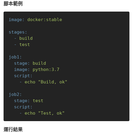
腳本範例
image:
docker:stable
stages:
-
build
-
test
job1:
stage:
build
image:
python:3.7
script:
-
echo
"Build, ok"
job2:
stage:
test
script:
-
echo
"Test, ok"
運行結果