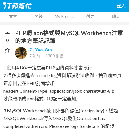
登入
文章
問答
My Project
徵才
聊天
PHP轉json格式與ＭySQL Workbench注意
0
的地方筆記記錄
Ci_Yao_Yan
7 年前
‧
1380
瀏覽
1.使用AJAX一定需要PHP回傳資料才會執行
2.很多次傳進去console.log資料都沒辦法收到，搞到瘋掉真
正原因要在PHP前面增加
header('Content-Type: application/json; charset=utf-8');
才能轉換成json格式（切記一定要加）
3.MySQL Workbench使用外部的鍵值(foreign key)，透過
MySQL Workbench傳入MySQL發生Operation has
completed with errors. Please see logs for details.的錯誤