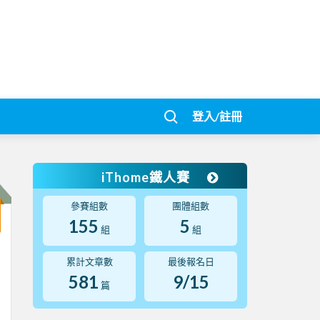
登入/註冊
iThome鐵人賽
參賽組數
團體組數
155
5
組
組
累計文章數
最後報名日
581
9/15
篇