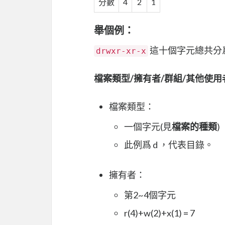
分數
4
2
1
舉個例：
這十個字元總共分
drwxr-xr-x
檔案類型/擁有者/群組/其他使用
檔案類型：
一個字元(見
檔案的種類
)
此例爲 d ，代表目錄。
擁有者：
第2~4個字元
r(4)+w(2)+x(1) = 7