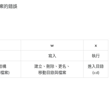
案的錯誤
w
x
寫入
執行
結構
建立、刪除、更名、
進入目錄
檔案)
移動目錄與檔案
(cd)