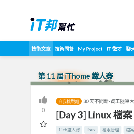
技術文章
技術問答
My Project
iT 徵才
聊
第 11 屆 iThome 鐵人賽
30 天不間斷-資工隨筆
自我挑戰組
0
[Day 3] Linux
11th鐵人賽
linux
權限管理
檔