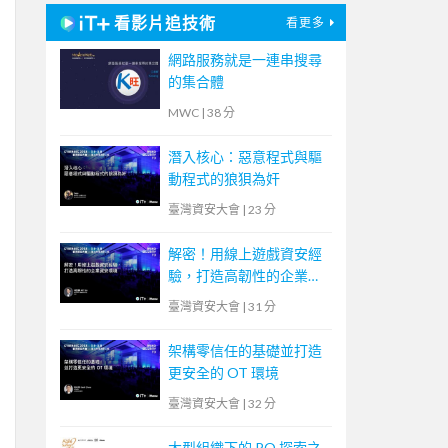
看影片追技術
看更多
網路服務就是一連串搜尋
的集合體
MWC
|
38 分
潛入核心：惡意程式與驅
動程式的狼狽為奸
臺灣資安大會
|
23 分
解密！用線上遊戲資安經
驗，打造高韌性的企業資
安環境
臺灣資安大會
|
31 分
架構零信任的基礎並打造
更安全的 OT 環境
臺灣資安大會
|
32 分
大型組織下的 PO 探索之