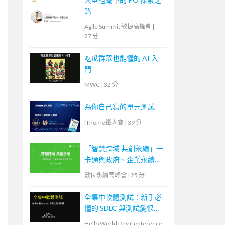
路
Agile Summit 敏捷高峰會
|
27 分
吃瓜群眾也能懂的 AI 入
門
MWC
|
32 分
為你自己寫的單元測試
iThome鐵人賽
|
39 分
「智慧跨域 共創永續」一
卡通與政府、企業永續創
新思維合作
數位永續高峰會
|
25 分
全集中軟體測試：新手必
懂的 SDLC 與測試愛恨糾
葛
Hello World Dev Conference