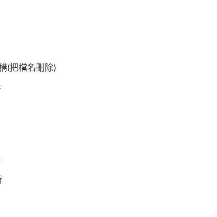
(把檔名刪除)
限
斷
斷