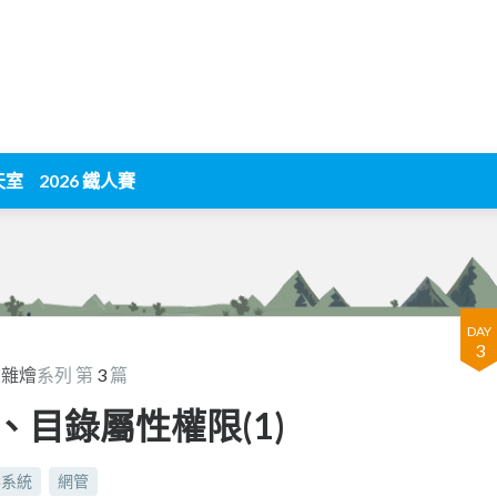
天室
2026 鐵人賽
DAY
3
大雜燴
系列 第
3
篇
 檔案、目錄屬性權限(1)
案系統
網管