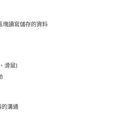
區塊讀寫儲存的資料
、滑鼠)
動
行資料的溝通