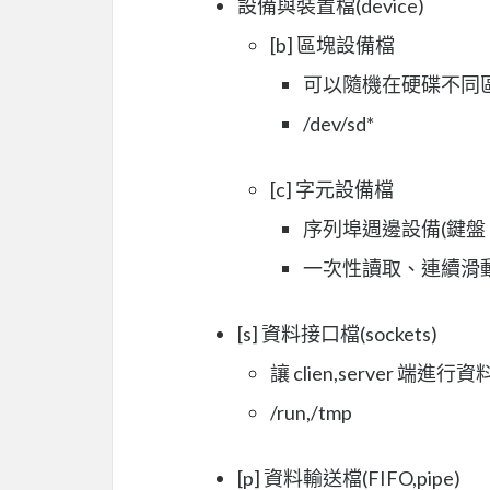
設備與裝置檔(device)
[b] 區塊設備檔
可以隨機在硬碟不同
/dev/sd*
[c] 字元設備檔
序列埠週邊設備(鍵盤
一次性讀取、連續滑
[s] 資料接口檔(sockets)
讓 clien,server 端進
/run,/tmp
[p] 資料輸送檔(FIFO,pipe)