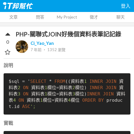
登入
文章
問答
My Project
徵才
聊天
PHP-關聯式JOIN好幾個資料表筆記記錄
0
Ci_Yao_Yan
7 年前
‧
1352
瀏覽
說明
$sql = '
SELECT
 * 
FROM
((資料表
1
INNER
JOIN
 資
料表
2
ON
 資料表
1
欄位=資料表
2
欄位) 
INNER
JOIN
 資
料表
3
ON
 資料表
1
欄位=資料表
3
欄位)
INNER
JOIN
 資料
表
4
ON
 資料表
1
欄位=資料表
4
欄位 
ORDER
BY
 produc
t.id 
ASC
實戰