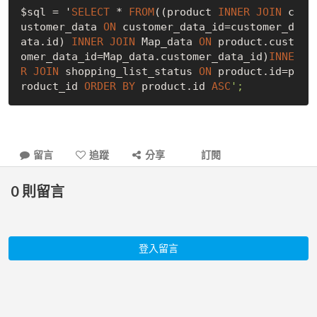
$sql = '
SELECT
 * 
FROM
((product 
INNER
JOIN
 c
ustomer_data 
ON
 customer_data_id=customer_d
ata.id) 
INNER
JOIN
 Map_data 
ON
 product.cust
omer_data_id=Map_data.customer_data_id)
INNE
R
JOIN
 shopping_list_status 
ON
 product.id=p
roduct_id 
ORDER
BY
 product.id 
ASC
留言
追蹤
分享
訂閱
0
則留言
登入留言