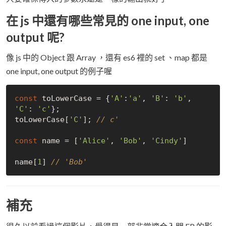
在 js 中還有哪些常見的 one input, one
output 呢?
像 js 中的 Object 跟 Array ，還有 es6 裡的 set 、map 都是
one input, one output 的例子喔
const
 toLowerCase = {
'A'
:
'a'
, 
'B'
: 
'b'
, 
'C'
: 
'c'
};

toLowerCase[
'C'
]; 
// c'
const
 name = [
'Alice'
, 
'Bob'
, 
'Cindy'
]

name[
1
] 
// 'Bob'
補充