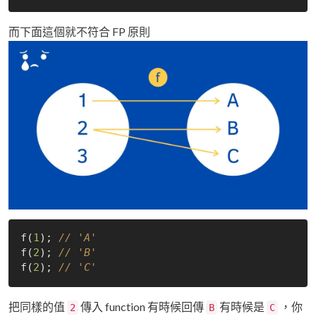
而下面這個就不符合 FP 原則
f(
1
); 
// 'A'
f(
2
); 
// 'B'
f(
2
); 
// 'C'
把同樣的值
傳入 function 有時候回傳
有時候是
，你
2
B
C