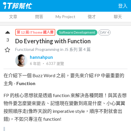
登入
文章
問答
My Project
徵才
聊天
Software Development
DAY
4
第 12 屆 iThome 鐵人賽
3
Do Everything with Function
Functional Programming in JS
系列 第
4
篇
hannahpun
6 年前
‧
6337
瀏覽
在介紹下一個 Buzz Word 之前，要先來介紹 FP 中最重要的
主角 -
Function
FP 的核心思想就是透過 function 來解決各種問題！與其去想
物件要怎麼變來變去、記憶現在變數到底是什麼、小心翼翼
按照順序走(像昨天說的 imperative style，順序不對就會出
錯)，不如只專注在 function!