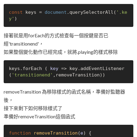
const
 keys = 
document
.querySelectorAll(
'.ke
y'
接著就是用forEach的方式檢查每一個按鍵是否已
經'transitionend'，
如果整個變化動作已經完成，就將.playing的樣式移除
keys.forEach ( 
key
 =>
 key.addEventListener
(
'transitionend'
removeTransition 為移除樣式的函式名稱，準備好監聽器
後，
接下來剩下如何移除樣式了
準備好removeTransition這個函式
function
removeTransition
(
e
) 
{
