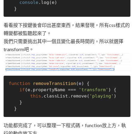
console
.log(e)

看看按下按鍵後會印出甚麼東西，結果發現，所有css樣式的
轉變都被監聽起來了。
我們只需要挑出其中一個且變化最長時間的，所以就選擇
transform吧。
function
removeTransition
(
e
) 
{

if
(e.propertyName === 
'transform'
) {

this
.classList.remove(
'playing'
)

    }

功能都完成了，可以整理一下程式碼，function放上方，執
行的動作放下方