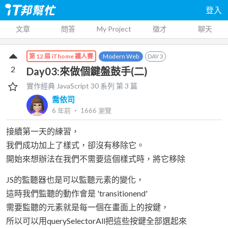
登入
文章
問答
My Project
徵才
聊天
Modern Web
DAY
3
第 12 屆 iThome 鐵人賽
2
Day03:來做個鍵盤鼓手(二)
實作經典 JavaScript 30
系列 第
3
篇
喬依司
6 年前
‧
1666
瀏覽
接續第一天的練習，
我們成功加上了樣式，卻沒有移除它。
開始來想辦法在我們不需要這個樣式時，將它移除
JS的監聽器也是可以監聽元素的變化，
這時我們監聽的動作會是 'transitionend'
需要監聽的元素就是每一個在畫面上的按鍵，
所以可以用querySelectorAll把這些按鍵全部選起來