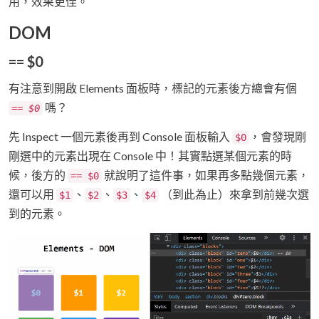
用，效果更佳。
DOM
== $0
有注意到開啟 Elements 面板時，標記的元素後方總會有個
嗎？
== $0
先 Inspect 一個元素後再到 Console 面板輸入
，會發現剛
$0
剛選中的元素出現在 Console 中！其實點選某個元素的時
候，後方的
就說明了這件事，如果再多點幾個元素，
== $0
還可以用
、
、
、
（到此為止）來拿到前幾次選
$1
$2
$3
$4
到的元素。