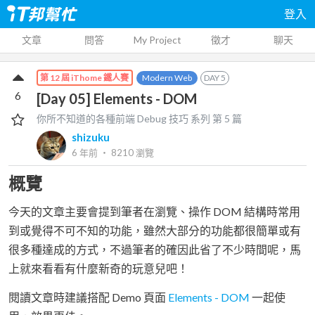
登入
文章
問答
My Project
徵才
聊天
Modern Web
DAY
5
第 12 屆 iThome 鐵人賽
6
[Day 05] Elements - DOM
你所不知道的各種前端 Debug 技巧
系列 第
5
篇
shizuku
6 年前
‧
8210
瀏覽
概覽
今天的文章主要會提到筆者在瀏覽、操作 DOM 結構時常用
到或覺得不可不知的功能，雖然大部分的功能都很簡單或有
很多種達成的方式，不過筆者的確因此省了不少時間呢，馬
上就來看看有什麼新奇的玩意兒吧！
閱讀文章時建議搭配 Demo 頁面
Elements - DOM
一起使