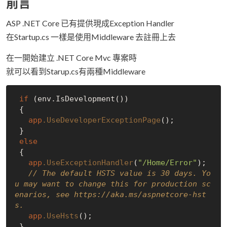
前言
ASP .NET Core 已有提供現成Exception Handler
在Startup.cs 一樣是使用Middleware 去註冊上去
在一開始建立 .NET Core Mvc 專案時
就可以看到Starup.cs有兩種Middleware
if
 (env.IsDevelopment())

 {

app
.UseDeveloperExceptionPage
();

 }

else
 {

app
.UseExceptionHandler
(
"/Home/Error"
);

// The default HSTS value is 30 days. Yo
u may want to change this for production sc
enarios, see https://aka.ms/aspnetcore-hst
s.
app
.UseHsts
();

 }
