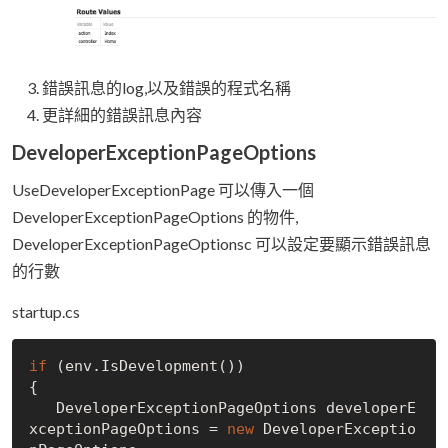
錯誤訊息的log,以及錯誤的程式名稱
更詳細的錯誤訊息內容
DeveloperExceptionPageOptions
UseDeveloperExceptionPage 可以傳入一個
DeveloperExceptionPageOptions 的物件,
DeveloperExceptionPageOptionsc 可以設定要顯示錯誤訊息
的行數
startup.cs
if
 (env.
IsDevelopment()
)

{

   DeveloperExceptionPageOptions developerE
xceptionPageOptions = 
new
 DeveloperExceptio