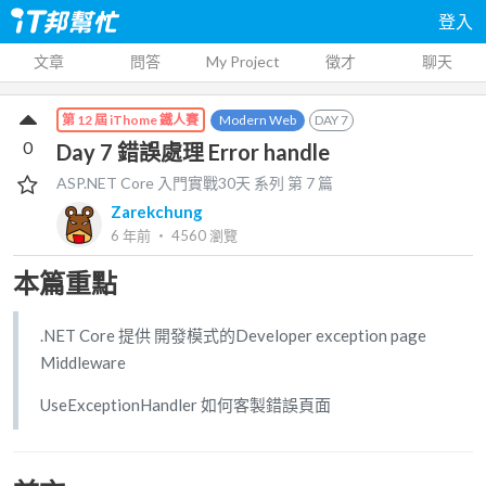
登入
文章
問答
My Project
徵才
聊天
Modern Web
DAY
7
第 12 屆 iThome 鐵人賽
0
Day 7 錯誤處理 Error handle
ASP.NET Core 入門實戰30天
系列 第
7
篇
Zarekchung
6 年前
‧
4560
瀏覽
本篇重點
.NET Core 提供 開發模式的Developer exception page
Middleware
UseExceptionHandler 如何客製錯誤頁面