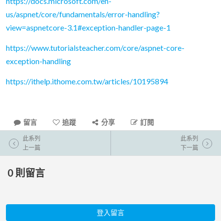
https://docs.microsoft.com/en-
us/aspnet/core/fundamentals/error-handling?
view=aspnetcore-3.1#exception-handler-page-1
https://www.tutorialsteacher.com/core/aspnet-core-
exception-handling
https://ithelp.ithome.com.tw/articles/10195894
留言
追蹤
分享
訂閱
此系列
此系列
上一篇
下一篇
0
則留言
登入留言