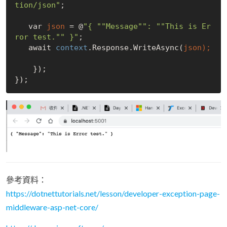
tion/json"
;

   var 
json 
= @
"{ "
"Message"
": "
"This is Er
ror test."
" }"
;

   await 
context
.Response.WriteAsync(
    });

參考資料：
https://dotnettutorials.net/lesson/developer-exception-page-
middleware-asp-net-core/