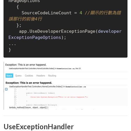
nPageOptions

   {

     SourceCodeLineCount = 
4
//顯示的行數為錯
誤那行的前後4行
   };

    app.
UseDeveloperExceptionPage(
developer
ExceptionPageOptions
)
;
UseExceptionHandler