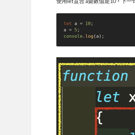
使用let宣告 a變數值是10，下
let
 a = 
10
;

a = 
5
console
.
log