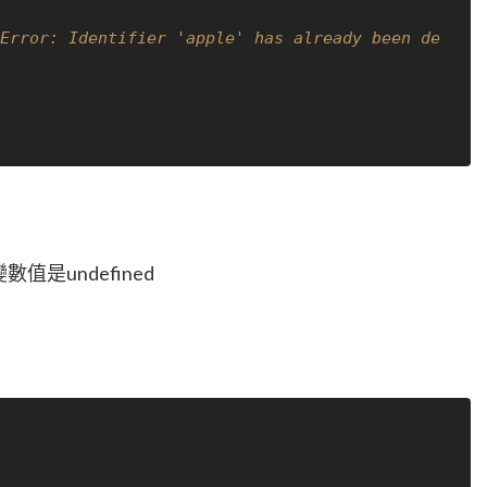
rror: Identifier 'apple' has already been de
是undefined