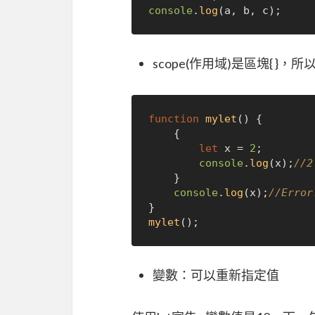
console
.
log
scope(作用域)是區塊{ }
function
mylet
(
) {

    {

let
 x = 
2
;

console
.
log
(x);
//2
    }

console
.
log
(x);
//Error
mylet
變數：可以重新指定值