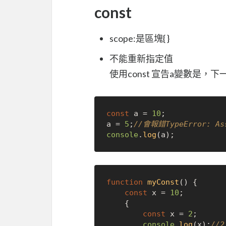
const
scope:是區塊{ }
不能重新指定值
使用const 宣告a變數是
const
 a = 
10
;

a = 
5
;
//會報錯TypeError: Ass
console
.
log
function
myConst
(
) {

const
 x = 
10
;

    {

const
 x = 
2
;

console
.
log
(x);
//2