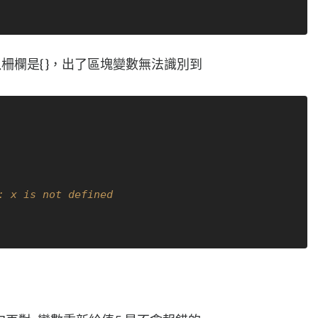
，所以柵欄是{ }，出了區塊變數無法識別到
: x is not defined