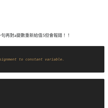
，下一句再對a變數重新給值5但會報錯！！
ignment to constant variable.