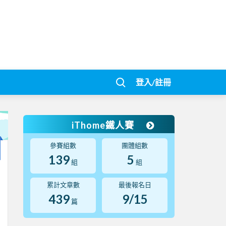
登入/註冊
iThome鐵人賽
參賽組數
團體組數
139
5
組
組
累計文章數
最後報名日
439
9/15
篇