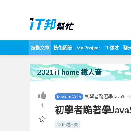
技術文章
技術問答
My Project
iT 徵才
聊
2021 iThome 鐵人賽
初學者跪著學JavaScrip
Modern Web
1
初學者跪著學JavaScr
13th鐵人賽