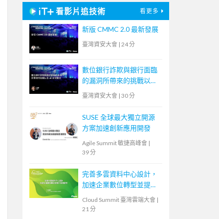
看影片追技術
看更多
新版 CMMC 2.0 最新發展
臺灣資安大會
|
24 分
數位銀行詐欺與銀行面臨
的漏洞所帶來的挑戰以及
AI 如何幫助
臺灣資安大會
|
30 分
SUSE 全球最大獨立開源
方案加速創新應用開發
Agile Summit 敏捷高峰會
|
39 分
完善多雲資料中心設計，
加速企業數位轉型並提升
營運韌性
Cloud Summit 臺灣雲端大會
|
21 分