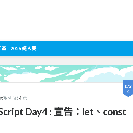
天室
2026 鐵人賽
DAY
4
t
系列 第
4
篇
ipt Day4 : 宣告：let、const