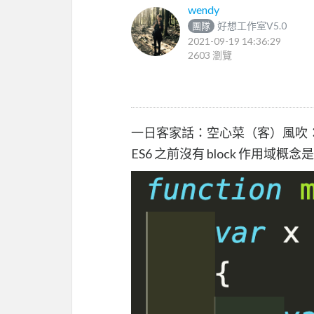
wendy
好想工作室V5.0
團隊
2021-09-19 14:36:29
2603 瀏覽
一日客家話：空心菜（客）風吹：vu
ES6 之前沒有 block 作用域