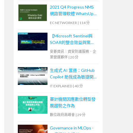
2021 Q4 Progress NMS
網路管理軟體 WhatsUp
Gold 進階培訓課程 (2)
EC NETWORKER
|
114 分
【Microsoft Sentinel與
SOAR的整合效益與案例
分享】
安碁資訊｜資安防護服務．企
業營運夥伴
|
20 分
生成式 AI 當道：GitHub
Copilot 助我成為敏捷開
發達人
IT EXPLAINED
|
40 分
審計機關因應數位轉型發
展趨勢之作為
數位政府高峰會
|
29 分
Governance in MLOps -