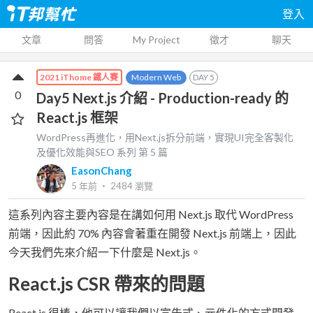
登入
文章
問答
My Project
徵才
聊天
Modern Web
DAY
5
2021 iThome 鐵人賽
0
Day5 Next.js 介紹 - Production-ready 的
React.js 框架
WordPress再進化，用Next.js拆分前端，實現UI完全客製化
及優化效能與SEO
系列 第
5
篇
EasonChang
5 年前
‧
2484
瀏覽
這系列內容主要內容是在講如何用 Next.js 取代 WordPress
前端，因此約 70% 內容會著重在開發 Next.js 前端上，因此
今天我們先來介紹一下什麼是 Next.js。
React.js CSR 帶來的問題
React.js 很棒，他可以讓我們以宣告式、元件化的方式開發