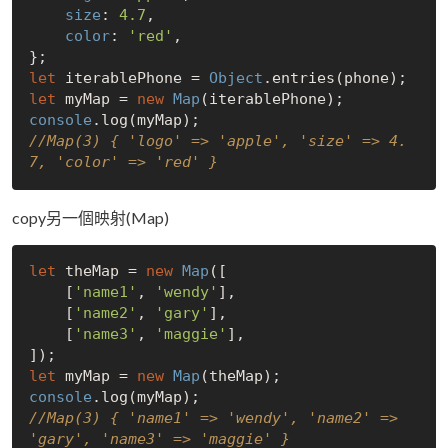
size
: 
4.7
,

color
: 
'red'
,

let
 iterablePhone = 
Object
let
 myMap = 
new
Map
console
//Map(3) { 'logo' => 'apple', 'size' => 4.
7, 'color' => 'red' }
copy另一個映射(Map)
let
 theMap = 
new
Map
([

    [
'name1'
, 
'wendy'
],

    [
'name2'
, 
'gary'
],

    [
'name3'
, 
'maggie'
],

let
 myMap = 
new
Map
console
//Map(3) { 'name1' => 'wendy', 'name2' => 
'gary', 'name3' => 'maggie' }