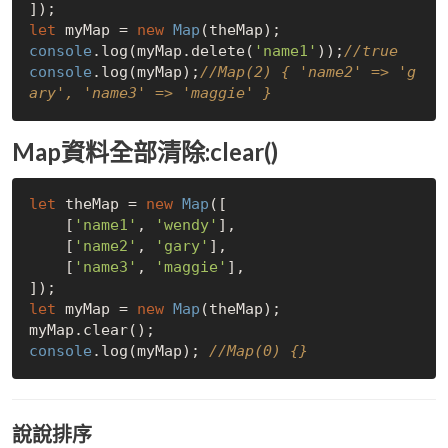
let
 myMap = 
new
Map
console
.log(myMap.delete(
'name1'
));
//true
console
.log(myMap);
//Map(2) { 'name2' => 'g
ary', 'name3' => 'maggie' }
Map資料全部清除:clear()
let
 theMap = 
new
Map
([

    [
'name1'
, 
'wendy'
],

    [
'name2'
, 
'gary'
],

    [
'name3'
, 
'maggie'
],

let
 myMap = 
new
Map
(theMap);

console
.log(myMap); 
//Map(0) {}
說說排序