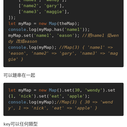
    [
'name2'
, 
'gary'
],

    [
'name3'
, 
'maggie'
],

let
 myMap = 
new
Map
console
.log(myMap.has(
'name1'
));

myMap.set(
'name1'
, 
'eason'
); 
//把name1 從wen
dy 改成eason
console
.log(myMap); 
//Map(3) { 'name1' => 
'eason', 'name2' => 'gary', 'name3' => 'mag
gie' }
可以鏈串在一起
let
 myMap = 
new
Map
().set(
30
, 
'wendy'
).set
(
1
, 
'nick'
).set(
'eat'
, 
'apple'
console
.log(myMap);
//Map(3) { 30 => 'wend
y', 1 => 'nick', 'eat' => 'apple' }
key可以任何類型