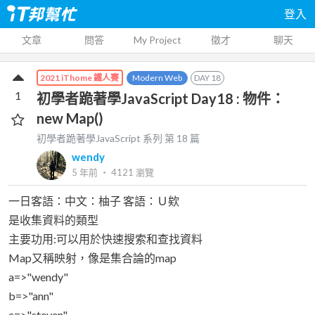
登入
文章
問答
My Project
徵才
聊天
Modern Web
DAY
18
2021 iThome 鐵人賽
1
初學者跪著學JavaScript Day18 : 物件：
new Map()
初學者跪著學JavaScript
系列 第
18
篇
wendy
5 年前
‧
4121
瀏覽
一日客語：中文：柚子 客語：Ｕ欸
是收集資料的類型
主要功用:可以用於快速搜索和查找資料
Map又稱映射，像是集合論的map
a=>"wendy"
b=>"ann"
c=>"steven"