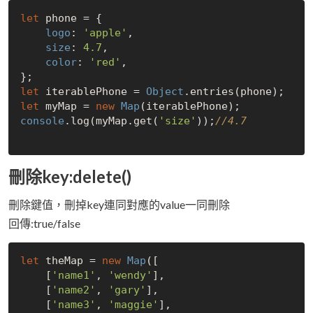
let
 phone = {

logo
: 
'apple'
,

size
: 
4.7
,

color
: 
'red'
,

let
 iterablePhone = 
Object
let
 myMap = 
new
Map
console
.log(myMap.get(
'size'
));
//4.7
刪除key:delete()
刪除鍵值，刪掉key連同對應的value一同刪除
回傳:true/false
let
 theMap = 
new
Map
([

    [
'name1'
, 
'wendy'
],

    [
'name2'
, 
'gary'
],

    [
'name3'
, 
'maggie'
],
