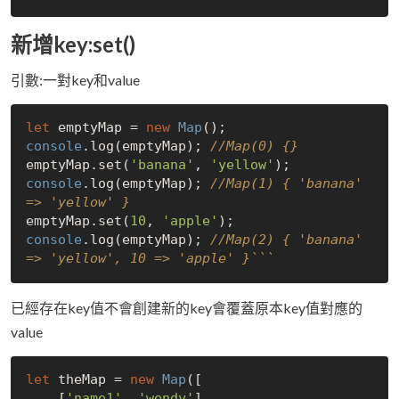
新增key:set()
引數:一對key和value
let
 emptyMap = 
new
Map
console
.log(emptyMap); 
//Map(0) {}
emptyMap.set(
'banana'
, 
'yellow'
console
.log(emptyMap); 
//Map(1) { 'banana' 
=> 'yellow' }
emptyMap.set(
10
, 
'apple'
console
.log(emptyMap); 
//Map(2) { 'banana' 
=> 'yellow', 10 => 'apple' }```
已經存在key值不會創建新的key會覆蓋原本key值對應的
value
let
 theMap = 
new
Map
([

    [
'name1'
, 
'wendy'
],
