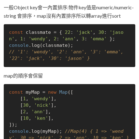
一般Object key會一內置排序:物件key值是numeric/numeric-
string 會排序，map沒有內置排序所以轉array進行sort
const
 classmate = { 
22
: 
'jack'
, 
30
: 
'jaso
n'
, 
1
: 
'wendy'
, 
2
: 
'ann'
, 
3
: 
'emma'
console
// '1': 'wendy', '2': 'ann', '3': 'emma', 
'22': 'jack', '30': 'jason' }
map的順序會保留
const
 myMap = 
new
Map
([

    [
1
, 
'wendy'
],

    [
30
, 
'nick'
],

    [
2
, 
'ann'
],

    [
10
, 
'ken'
],

console
.log(myMap); 
//Map(4) { 1 => 'wend
y', 30 => 'nick', 2 => 'ann', 10 => 'ken' }