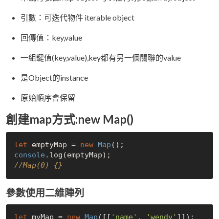
引數：可迭代物件 iterable object
回傳值：key,value
一組鍵值(key,value),key都有另一個關聯的value
是Object的instance
原始順序會保留
創建map方式:new Map()
let
 emptyMap = 
new
Map
console
//Map(0) {}
參數使用二維陣列
let
 myMap = 
new
Map
([[
'name'
, 
'wendy'