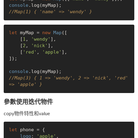
console
//Map(1) { 'name' => 'wendy' }
let
 myMap = 
new
Map
([

    [
1
, 
'wendy'
],

    [
2
, 
'nick'
],

    [
'red'
, 
'apple'
],

]);

console
//Map(3) { 1 => 'wendy', 2 => 'nick', 'red' 
=> 'apple' }
參數使用迭代物件
copy物件特性和value
let
 phone = {

logo
: 
'apple'
,
