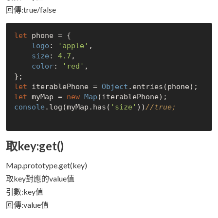
回傳:true/false
let
 phone = {

logo
: 
'apple'
,

size
: 
4.7
,

color
: 
'red'
,

let
 iterablePhone = 
Object
let
 myMap = 
new
Map
console
.log(myMap.has(
'size'
))
//true;
取key:get()
Map.prototype.get(key)
取key對應的value值
引數:key值
回傳:value值