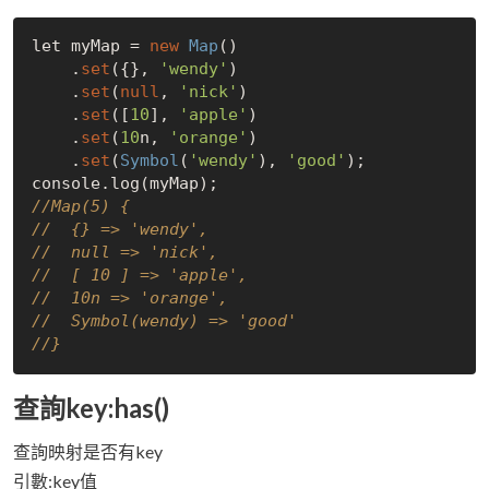
let myMap = 
new
Map
()

    .
set
({}, 
'wendy'
)

    .
set
(
null
, 
'nick'
)

    .
set
([
10
], 
'apple'
)

    .
set
(
10
n, 
'orange'
)

    .
set
(
Symbol
(
'wendy'
), 
'good'
);

//Map(5) {
//  {} => 'wendy',
//  null => 'nick',
//  [ 10 ] => 'apple',
//  10n => 'orange',
//  Symbol(wendy) => 'good'
//}
查詢key:has()
查詢映射是否有key
引數:key值