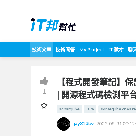
技術文章
技術問答
My Project
iT 徵才
聊
【程式開發筆記】保證
1
| 開源程式碼檢測平台 (
sonarqube
java
sonarqube cnes re
jay313tw
2023-08-31 00:12