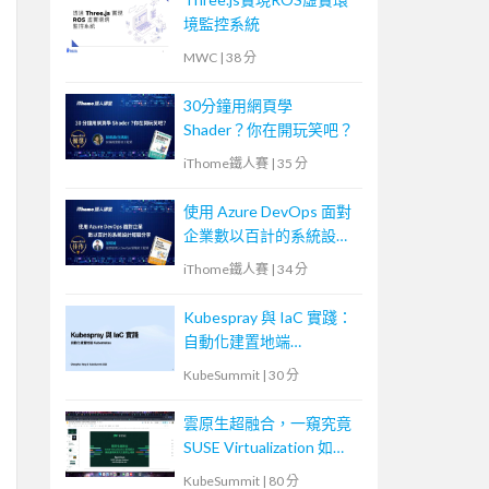
境監控系統
MWC
|
38 分
30分鐘用網頁學
Shader？你在開玩笑吧？
iThome鐵人賽
|
35 分
使用 Azure DevOps 面對
企業數以百計的系統設計
經驗分享
iThome鐵人賽
|
34 分
Kubespray 與 IaC 實踐：
自動化建置地端
Kubernetes
KubeSummit
|
30 分
雲原生超融合，一窺究竟
SUSE Virtualization 如何
解決傳統應用與現代化雲
KubeSummit
|
80 分