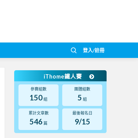
登入/註冊
iThome鐵人賽
參賽組數
團體組數
150
5
組
組
累計文章數
最後報名日
546
9/15
篇