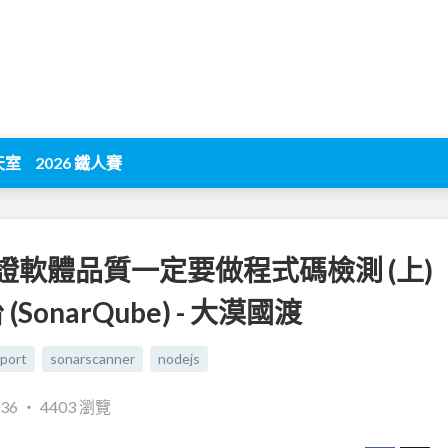
天室
2026 鐵人賽
軟體品質一定要做程式碼檢測 (上)
SonarQube) - 大漠國渡
port
sonarscanner
nodejs
:36
‧
4403 瀏覽