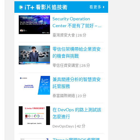
看影片追技術
看更多
Security Operation
Center 不是有了就好 ~ 從
SOC Capability Maturity
臺灣資安大會
|
28 分
Model 談起
零信任架構帶給企業資安
的機會與挑戰
零信任資安講堂
|
28 分
兼具關連分析的智慧資安
託管服務
泰富國際網絡
|
23 分
在 DevOps 的路上測試該
怎麼進行
DevOpsDays
|
42 分
Three.js實現ROS虛實環