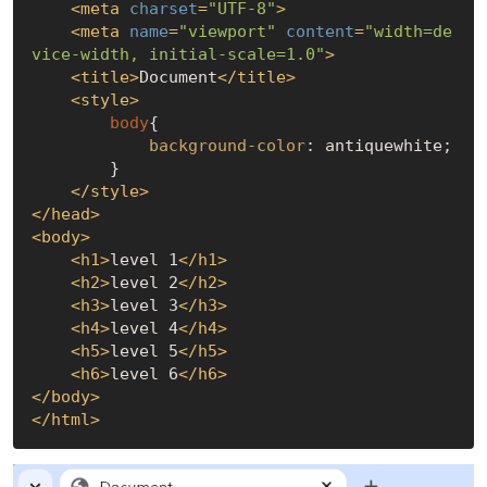
<
meta
charset
=
"UTF-8"
>
<
meta
name
=
"viewport"
content
=
"width=de
vice-width, initial-scale=1.0"
>
<
title
>
Document
</
title
>
<
style
>
body
{

background-color
: antiquewhite;

        }

</
style
>
</
head
>
<
body
>
<
h1
>
level 1
</
h1
>
<
h2
>
level 2
</
h2
>
<
h3
>
level 3
</
h3
>
<
h4
>
level 4
</
h4
>
<
h5
>
level 5
</
h5
>
<
h6
>
level 6
</
h6
>
</
body
>
</
html
>