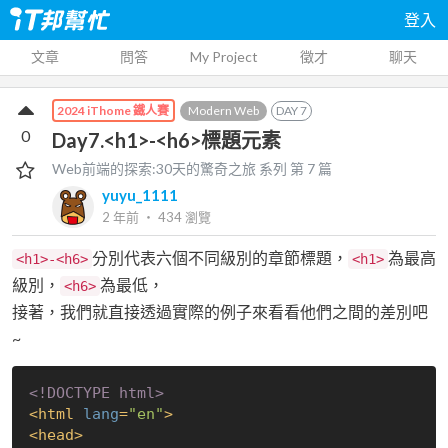
登入
文章
問答
My Project
徵才
聊天
Modern Web
DAY
7
2024 iThome 鐵人賽
0
Day7.<h1>-<h6>標題元素
Web前端的探索:30天的驚奇之旅
系列 第
7
篇
yuyu_1111
2 年前
‧
434
瀏覽
分別代表六個不同級別的章節標題，
為最高
<h1>-<h6>
<h1>
級別，
為最低，
<h6>
接著，我們就直接透過實際的例子來看看他們之間的差別吧
~
<!DOCTYPE 
html
>
<
html
lang
=
"en"
>
<
head
>