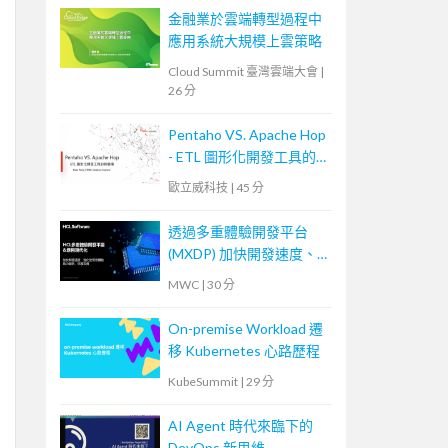
金融業於雲端轉型過程中
應用系統大規模上雲策略
Cloud Summit 臺灣雲端大會
|
26 分
Pentaho VS. Apache Hop
- ETL 圖形化開發工具的
新戰場
歐立威科技
|
45 分
透過多重體驗開發平台
(MXDP) 加快開發速度、
強化使用者體驗
MWC
|
30 分
On-premise Workload 遷
移 Kubernetes 心路歷程
KubeSummit
|
29 分
AI Agent 時代來臨下的
DevOps 新思維