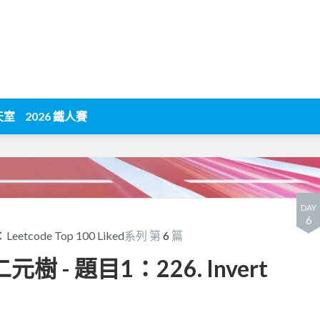
天室
2026 鐵人賽
DAY
6
eetcode Top 100 Liked
系列 第
6
篇
e二元樹 - 題目1：226. Invert