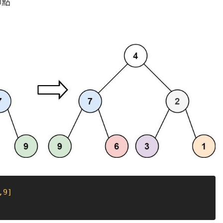
節點
,9]