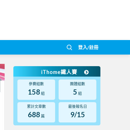
登入/註冊
iThome鐵人賽
參賽組數
團體組數
158
5
組
組
累計文章數
最後報名日
688
9/15
篇