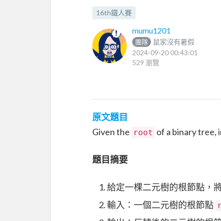
16th鐵人賽
mumu1201
鼠家沒有暑假
團隊
2024-09-20 00:43:01
529 瀏覽
原文題目
Given the
of a binary tree, 
root
題目摘要
給定一棵二元樹的根節點，
輸入：一個二元樹的根節點