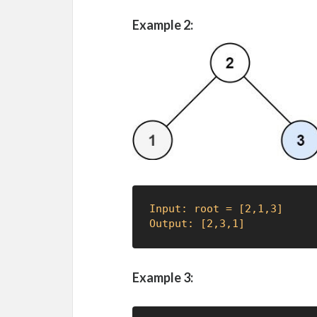
Example 2:
Input: root = [2,1,3]
Output: [2,3,1]
Example 3: