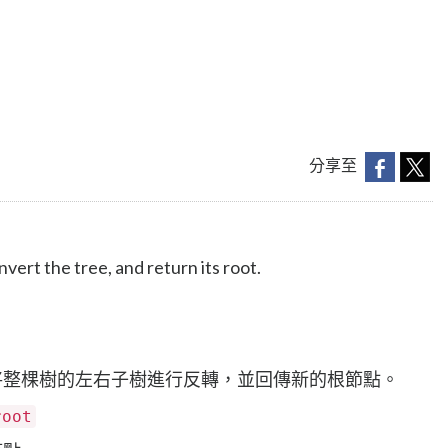
分享至
invert the tree, and return its root.
將整棵樹的左右子樹進行反轉，並回傳新的根節點。
root