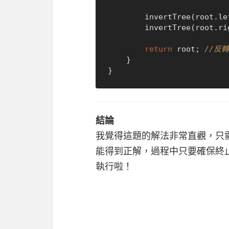
        invertTree(root.
        invertTree(root.
return
 root; 
//反
    }

結論
我覺得這題的解法非常直觀，只
能得到正解，過程中只要確保終
執行啦！