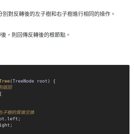
分別對反轉後的左子樹和右子樹進行相同的操作。
轉後，則回傳反轉後的根節點。
Tree
(TreeNode root)
 {

l則返回


、右子樹的質做交換
ot.left;
