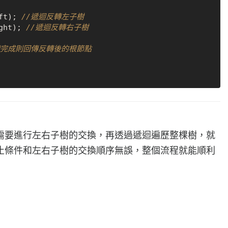
left); 
//遞迴反轉左子樹
right); 
//遞迴反轉右子樹
轉完成則回傳反轉後的根節點       
需要進行左右子樹的交換，再透過遞迴遍歷整棵樹，就
止條件和左右子樹的交換順序無誤，整個流程就能順利