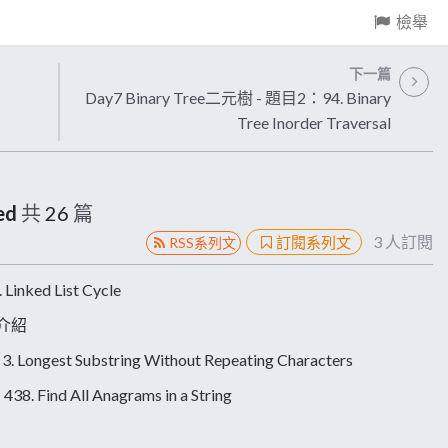
檢舉
下一篇
Day7 Binary Tree二元樹 - 題目2：94. Binary
Tree Inorder Traversal
ed
共
26
篇
3
人訂閱
訂閱系列文
RSS系列文
nked List Cycle
念介紹
gest Substring Without Repeating Characters
 Find All Anagrams in a String