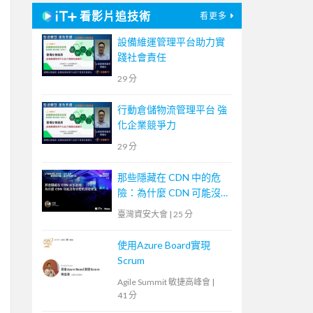
看影片追技術
看更多
設備維運管理平台助力實
踐社會責任
29 分
行動倉儲物流管理平台 強
化企業競爭力
29 分
那些隱藏在 CDN 中的危
險：為什麼 CDN 可能沒
有你想的那麼安全
臺灣資安大會
|
25 分
使用Azure Board實現
Scrum
Agile Summit 敏捷高峰會
|
41 分