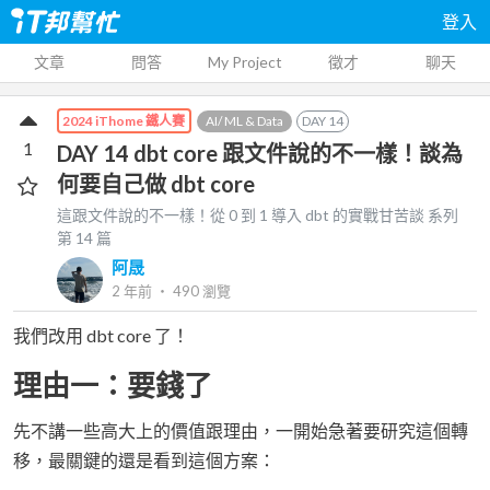
登入
文章
問答
My Project
徵才
聊天
AI/ ML & Data
DAY
14
2024 iThome 鐵人賽
1
DAY 14 dbt core 跟文件說的不一樣！談為
何要自己做 dbt core
這跟文件說的不一樣！從 0 到 1 導入 dbt 的實戰甘苦談
系列
第
14
篇
阿晟
2 年前
‧
490
瀏覽
我們改用 dbt core 了！
理由一：要錢了
先不講一些高大上的價值跟理由，一開始急著要研究這個轉
移，最關鍵的還是看到這個方案：