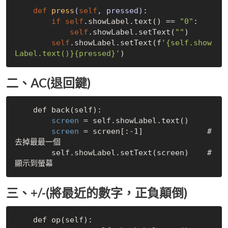
def
press
(
self
, pressed)
:

if
self
.showLabel.text() == 
"0"
:

self
.showLabel.setText(
""
)    

self
.showLabel.setText(f
'{self.show
Label.text()}{pressed}'
二、AC(退回鍵)
    def back(self):

 screen 
= self.showLabel.text()

 screen 
= screen[:-1]              # 
去掉最最一個

        self.showLabel.setText(screen)    # 
三、+/-(將最近的數字，正負顛倒)
    def op(self):
