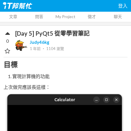
登入
文章
問答
My Project
徵才
聊天
[Day 5] PyQt5 從零學習筆記
0
Judy46kg
1 年前
‧
1104
瀏覽
目標
實現計算機的功能
上次做完應該長這樣：