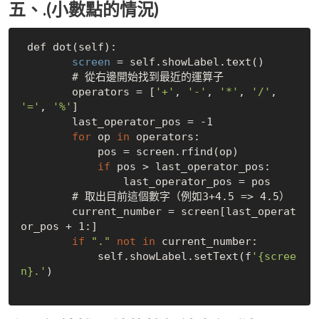
五、.(小數點的情況)
 def dot(self):

 screen 
= self.showLabel.text()

        # 從右邊開始找到最近的運算子

        operators = [
'+'
, 
'-'
, 
'*'
, 
'/'
, 
'='
, 
'%'
]

        last_operator_pos = -1

for
 op 
in
 operators:

            pos = screen.rfind(op)

if
 pos > last_operator_pos:

                last_operator_pos = pos

        # 取出目前這個數字（例如3+4.5 => 4.5）

        current_number = screen[last_operat
or_pos + 1:]

if
"."
not
in
 current_number:

            self.showLabel.setText(f
'{scree
n}.'
)
