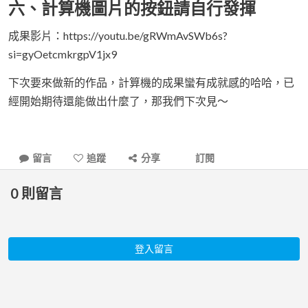
六、計算機圖片的按鈕請自行發揮
成果影片：https://youtu.be/gRWmAvSWb6s?
si=gyOetcmkrgpV1jx9
下次要來做新的作品，計算機的成果蠻有成就感的哈哈，已
經開始期待還能做出什麼了，那我們下次見～
留言
追蹤
分享
訂閱
0
則留言
登入留言