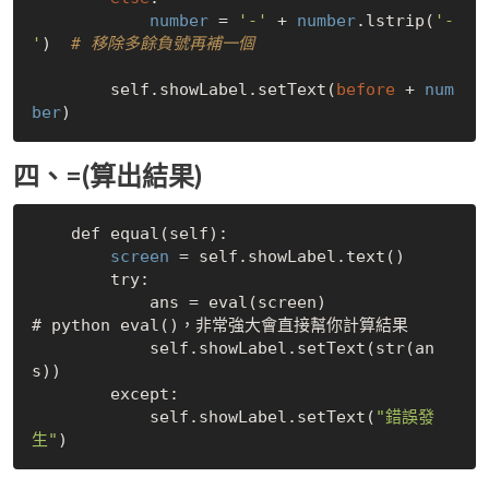
number
 = 
'-'
 + 
number
.lstrip(
'-
'
)  
# 移除多餘負號再補一個
        self.showLabel.setText(
before
 + 
num
ber
四、=(算出結果)
    def equal(self):

 screen 
= self.showLabel.text()

        try:

            ans = eval(screen)                
# python eval()，非常強大會直接幫你計算結果

            self.showLabel.setText(str(an
s))

        except:

            self.showLabel.setText(
"錯誤發
生"