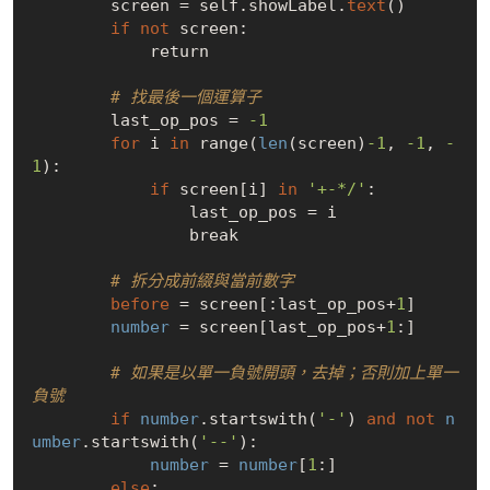
        screen = self.showLabel.
text
()

if
not
 screen:

return
# 找最後一個運算子
        last_op_pos = 
-1
for
 i 
in
 range(
len
(screen)
-1
, 
-1
, 
-
1
):

if
 screen[i] 
in
'+-*/'
:

                last_op_pos = i

                break

# 拆分成前綴與當前數字
before
 = screen[:last_op_pos+
1
]

number
 = screen[last_op_pos+
1
:]

# 如果是以單一負號開頭，去掉；否則加上單一
負號
if
number
.startswith(
'-'
) 
and
not
n
umber
.startswith(
'--'
):

number
 = 
number
[
1
:]

else
:
