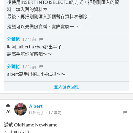
後使用INSERT INTO (SELECT...)的方式，把剛剛匯入的資
料，填入舊的資料表。
最後，再把剛剛匯入那個暫存資料表刪除。
建議可以先備份資料，實際實驗一下。
外獅佬
17 年前
呵呵...albert a chen都出手了....
請高手幫你解惑吧～～
外獅佬
17 年前
albert高手出招....小弟...退～～
登入發表回應
Albert
26
iT邦高手
．
17 年前
編號 OldName NewName
１ 小明 小明