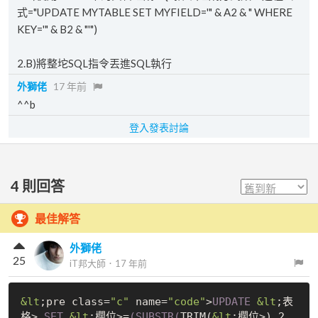
式="UPDATE MYTABLE SET MYFIELD='" & A2 & " WHERE
KEY='" & B2 & "'")
2.B)將整坨SQL指令丟進SQL執行
外獅佬
17 年前
^^b
登入發表討論
4
則回答
最佳解答
外獅佬
25
iT邦大師
．
17 年前
&lt
;pre class=
"c"
 name=
"code"
>
UPDATE
&lt
;表
格> 
SET
&lt
;欄位>=
(SUBSTR(
TRIM(
&lt
;欄位>),2,