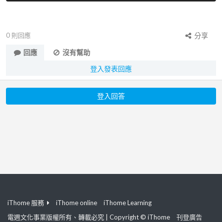
0
則回應
分享
回應
沒有幫助
登入發表回應
登入回答
iThome 服務
iThome online
iThome Learning
電週文化事業版權所有、轉載必究 | Copyright © iThome
刊登廣告