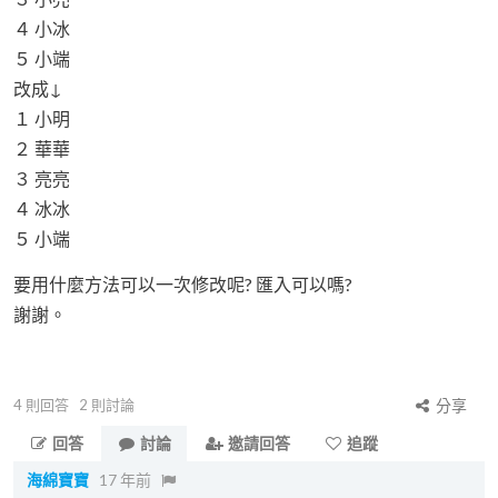
４ 小冰
５ 小端
改成↓
１ 小明
２ 華華
３ 亮亮
４ 冰冰
５ 小端
要用什麼方法可以一次修改呢? 匯入可以嗎?
謝謝。
4
則回答
2
則討論
分享
回答
討論
邀請回答
追蹤
海綿寶寶
17 年前