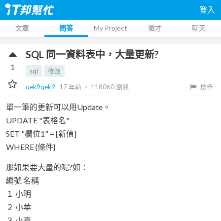
登入
文章
問答
My Project
徵才
聊天
SQL 同一資料表中，大量更新?
1
sql
修改
qek9qek9
17 年前
‧
118060
瀏覽
檢舉
單一筆的更新可以用Update。
UPDATE "表格名"
SET "欄位1" = [新值]
WHERE {條件}
那如果要大量的呢?如：
編號 名稱
１ 小明
２ 小華
３ 小亮