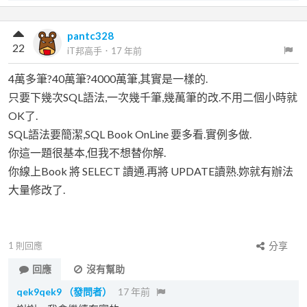
pantc328
22
iT邦高手
．
17 年前
4萬多筆?40萬筆?4000萬筆,其實是一樣的.
只要下幾次SQL語法,一次幾千筆,幾萬筆的改.不用二個小時就
OK了.
SQL語法要簡潔,SQL Book OnLine 要多看.實例多做.
你這一題很基本,但我不想替你解.
你線上Book 將 SELECT 讀通.再將 UPDATE讀熟.妳就有辦法
大量修改了.
1
則回應
分享
回應
沒有幫助
qek9qek9
（發問者）
17 年前