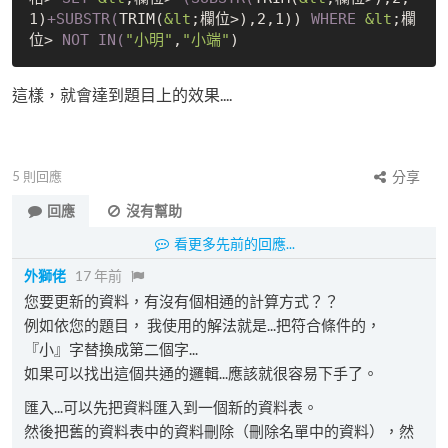
1)
+SUBSTR(
TRIM(
&lt
;欄位>),2,1)) 
WHERE
&lt
;欄
位> 
NOT
IN(
"小明"
,
"小端"
這樣，就會達到題目上的效果....
5
則回應
分享
回應
沒有幫助
看更多先前的回應...
外獅佬
17 年前
您要更新的資料，有沒有個相通的計算方式？？
例如依您的題目， 我使用的解法就是...把符合條件的，
『小』字替換成第二個字...
如果可以找出這個共通的邏輯...應該就很容易下手了。
匯入...可以先把資料匯入到一個新的資料表。
然後把舊的資料表中的資料刪除（刪除名單中的資料），然