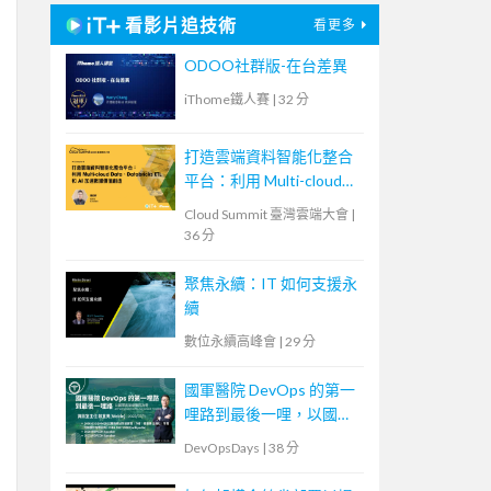
看影片追技術
看更多
ODOO社群版-在台差異
iThome鐵人賽
|
32 分
打造雲端資料智能化整合
平台：利用 Multi-cloud
Data、Databricks ETL 和
Cloud Summit 臺灣雲端大會
|
AI 加速數據價值創造
36 分
聚焦永續：IT 如何支援永
續
數位永續高峰會
|
29 分
國軍醫院 DevOps 的第一
哩路到最後一哩，以國軍
高雄總醫院為例
DevOpsDays
|
38 分