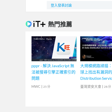
登入發表討論
熱門推薦
pppr - 解決 JavaScript 無
大規模網路掃描
法被搜尋引擎正確索引的
球上找出有漏洞的 D
問題
Distribution Servi
(DDS) 為例
MWC
|
臺灣資安大會
|
25 分
28 分