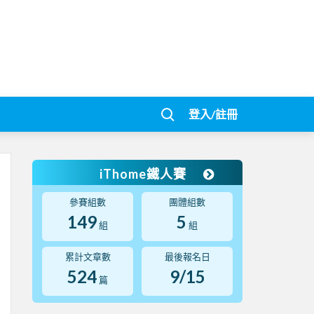
登入/註冊
iThome鐵人賽
參賽組數
團體組數
149
5
組
組
累計文章數
最後報名日
524
9/15
篇