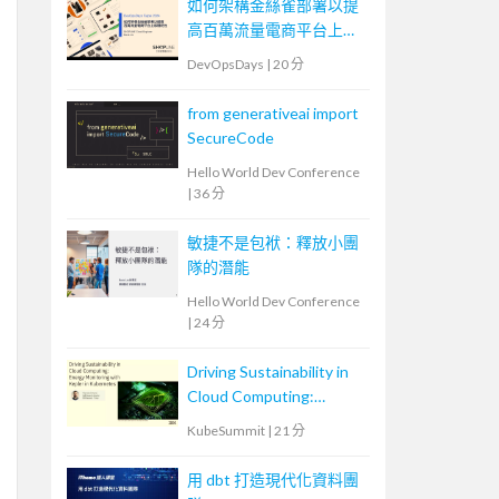
如何架構金絲雀部署以提
高百萬流量電商平台上版
穩定性
DevOpsDays
|
20 分
from generativeai import
SecureCode
Hello World Dev Conference
|
36 分
敏捷不是包袱：釋放小團
隊的潛能
Hello World Dev Conference
|
24 分
Driving Sustainability in
Cloud Computing:
Energy Monitoring with
KubeSummit
|
21 分
Kepler in Kubernetes
用 dbt 打造現代化資料團