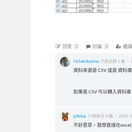
回答
2
討論
2
邀
richardsuma
iT邦大師 1 級 ‧
資料來源是 CSV 或是 資料
如果是 CSV 可以轉入資料庫
plinius
iT邦新手 4 級 ‧
2013-0
不好意思，我想直接在exce