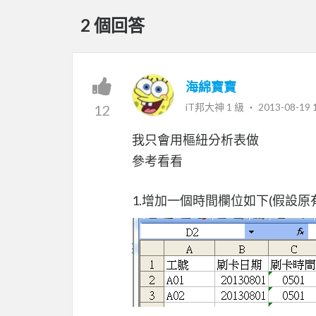
2 個回答
海綿寶寶
iT邦大神 1 級 ‧
2013-08-19 
12
我只會用樞紐分析表做
參考看看
1.增加一個時間欄位如下(假設原