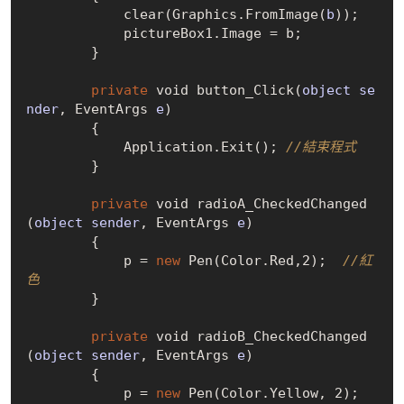
            clear(Graphics.
FromImage(
b
)
);

            pictureBox1.Image = b;

        }

private
 void button
_Click(
object
se
nder
, EventArgs 
e
)
        {

            Application.
Exit()
; 
//結束程式
        }

private
 void radio
A_CheckedChanged
(
object
sender
, EventArgs 
e
)
        {

            p = 
new
Pen(Color.Red,2)
;  
//紅
色
        }

private
 void radio
B_CheckedChanged
(
object
sender
, EventArgs 
e
)
        {

            p = 
new
Pen(Color.Yellow, 2)
; 