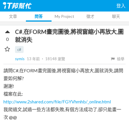
登入
文章
問答
My Project
徵才
聊天
C#,在FORM畫完圖後,將視窗縮小再放大,圖
0
就消失
c#
symis
13 年前
‧
18148
瀏覽
檢舉
請問C#,在FORM畫完圖後,將視窗縮小再放大,圖就消失,請問
要如何解?
謝謝!
檔案在此:
http://www.2shared.com/file/FGYVhmhb/_online.html
我爬過文,試過一些方法都失敗,有個方法成功了,卻只能畫一
次 @@