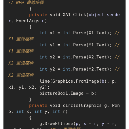
// NEW 畫線座標
        }

private
 void 
XA1_Click(
object
sende
r
, EventArgs 
e
)
        {

int
 x1 = 
int
.
Parse(X1.Text)
; 
// 
X1 畫線座標
int
 y1 = 
int
.
Parse(Y1.Text)
; 
// 
Y1 畫線座標
int
 x2 = 
int
.
Parse(X2.Text)
; 
// 
X2 畫線座標
int
 y2 = 
int
.
Parse(Y2.Text)
; 
// 
X2 畫線座標
            line(Graphics.
FromImage(
b
)
, p, 
x1, y1, x2, y2);

            pictureBox1.Image = b;

        }

private
 void circle(Graphics g, Pen 
p, 
int
 x, 
int
 y, 
int
 r)

        {

            g.
DrawEllipse(
p
, 
x
 - 
r
, 
y
 - 
r
, 