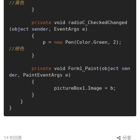
//黃色
        }

private
 void radio
C_CheckedChanged
(
object
sender
, EventArgs 
e
)
        {

            p = 
new
Pen(Color.Green, 2)
;  
//綠色
        }

private
 void 
Form1_Paint(
object
sen
der
, PaintEventArgs 
e
)
        {

                pictureBox1.Image = b;

        }

    }

14
則回應
分享