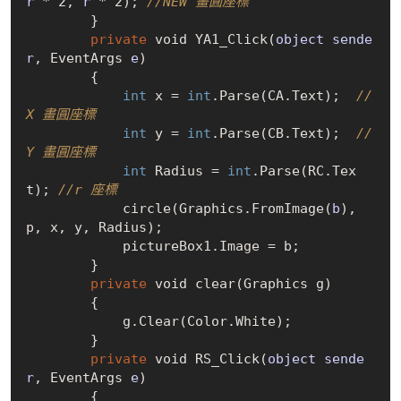
r
*
 2, 
r
*
 2)
; 
//NEW 畫圓座標
        }

private
 void 
YA1_Click(
object
sende
r
, EventArgs 
e
)
        {

int
 x = 
int
.
Parse(CA.Text)
;  
// 
X 畫圓座標
int
 y = 
int
.
Parse(CB.Text)
;  
// 
Y 畫圓座標
int
 Radius = 
int
.
Parse(RC.Tex
t)
; 
//r 座標
            circle(Graphics.
FromImage(
b
)
, 
p, x, y, Radius);

            pictureBox1.Image = b;

        }

private
 void clear(Graphics g)

        {

            g.
Clear(Color.White)
;

        }

private
 void 
RS_Click(
object
sende
r
, EventArgs 
e
)
        {
