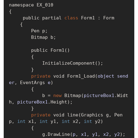
namespace EX_010

{

     public partial 
class
 Form1 : Form

    {

        Pen p;

        Bitmap b;

        public 
Form1()
        {

InitializeComponent()
;

        }

private
 void 
Form1_Load(
object
send
er
, EventArgs 
e
)
        {

            b = 
new
Bitmap(
pictureBox1
.Widt
h, 
pictureBox1
.Height)
;

        }

private
 void line(Graphics g, Pen 
p, 
int
 x1, 
int
 y1, 
int
 x2, 
int
 y2)

        {

            g.
DrawLine(
p
, 
x1
, 
y1
, 
x2
, 
y2
)
; 