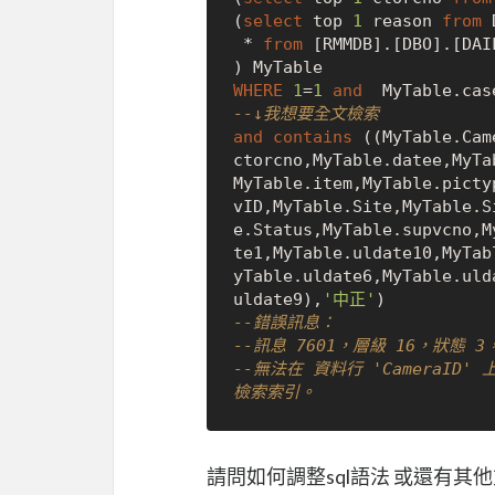
(
select
 top 
1
 reason 
from
 
*
from
 [RMMDB].[DBO].[DAIL
WHERE
1
=
1
and
  MyTable.cas
--↓我想要全文檢索
and
contains
 ((MyTable.Cam
ctorcno,MyTable.datee,MyTa
MyTable.item,MyTable.picty
vID,MyTable.Site,MyTable.S
e.Status,MyTable.supvcno,M
te1,MyTable.uldate10,MyTab
yTable.uldate6,MyTable.uld
uldate9),
'中正'
--錯誤訊息：
--訊息 7601，層級 16，狀態 3
--無法在 資料行 'CameraID'
檢索索引。
請問如何調整sql語法 或還有其