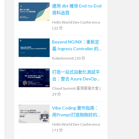
運用 dbt 確保 End-to-End
資料品質
Hello World Dev Conference
|
22 分
Beyond NGINX：重新定
義 Ingress Controller 的
部署邊界與彈性架構
KubeSummit
|
30 分
打造一站式自動化測試平
台：整合 Azure DevOps
與 AI 助力敏捷開發
Cloud Summit 臺灣雲端大會
|
29 分
Vibe Coding 實作指南：
用Prompt打造剛剛好的
MVP
Hello World Dev Conference
|
71 分