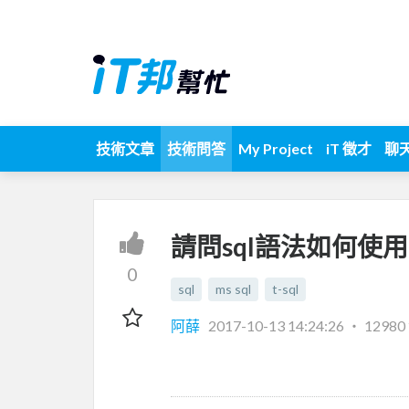
技術文章
技術問答
My Project
iT 徵才
聊
請問sql語法如何使
0
sql
ms sql
t-sql
阿薛
2017-10-13 14:24:26
‧
1298