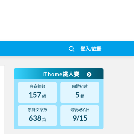
登入/註冊
iThome鐵人賽
參賽組數
團體組數
157
5
組
組
累計文章數
最後報名日
638
9/15
篇