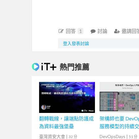
回答
1
討論
邀請回
登入發表討論
熱門推薦
翻轉戰線，讓端點防護成
架構師也要 DevOps
為資料最強堡壘
服務模型的持續
臺灣資安大會
|
DevOpsDays
|
32 分
51 分