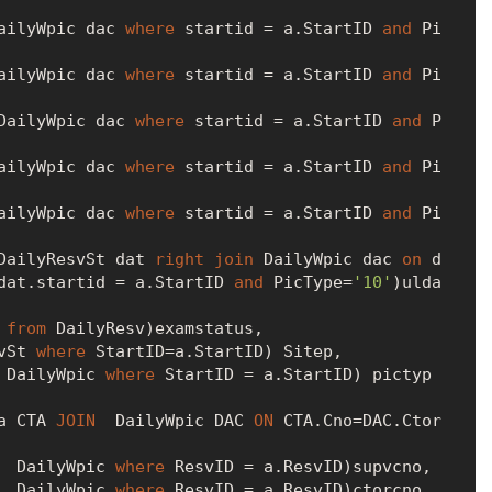
ailyWpic dac 
where
 startid 
=
 a.StartID 
and
 Pi
ailyWpic dac 
where
 startid 
=
 a.StartID 
and
 Pi
DailyWpic dac 
where
 startid 
=
 a.StartID 
and
 P
ailyWpic dac 
where
 startid 
=
 a.StartID 
and
 Pi
ailyWpic dac 
where
 startid 
=
 a.StartID 
and
 Pi
DailyResvSt dat 
right
join
 DailyWpic dac 
on
 d
dat.startid 
=
 a.StartID 
and
 PicType
=
'10'
)ulda
 
from
 DailyResv)examstatus,

vSt 
where
 StartID
=
a.StartID) Sitep,

 DailyWpic 
where
 StartID 
=
 a.StartID) pictyp
a CTA 
JOIN
  DailyWpic DAC 
ON
 CTA.Cno
=
DAC.Ctor
  DailyWpic 
where
 ResvID 
=
 a.ResvID)supvcno,

  DailyWpic 
where
 ResvID 
=
 a.ResvID)ctorcno,
