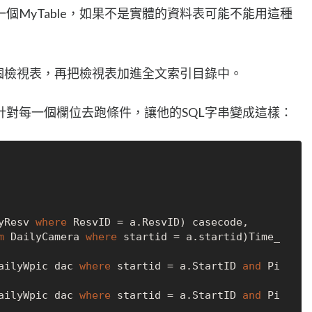
個MyTable，如果不是實體的資料表可能不能用這種
個檢視表，再把檢視表加進全文索引目錄中。
針對每一個欄位去跑條件，讓他的SQL字串變成這樣：
yResv 
where
 ResvID 
=
 a.ResvID) casecode,

m
 DailyCamera 
where
 startid 
=
 a.startid)Time_
ailyWpic dac 
where
 startid 
=
 a.StartID 
and
 Pi
ailyWpic dac 
where
 startid 
=
 a.StartID 
and
 Pi