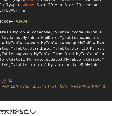
DailyWpic 
where
 StartID 
=
 a.StartID)reason,

YrESVST] a 

ecode
=
'43434'
eraID,MyTable.casecode,MyTable.ccode,MyTable.
ble.dates,MyTable.EndDate,MyTable.examstatus,
pe,MyTable.reason,MyTable.reasonp,MyTable.Res
itep,MyTable.StartDate,MyTable.StartID,MyTabl
yTable.supvcno,MyTable.Time_Bind,MyTable.ulda
le.uldate11,MyTable.uldate3,MyTable.uldate4,M
ate6,MyTable.uldate7,MyTable.uldate8,MyTable.
，行 34
 上使用 CONTAINS 或 FREETEXT 述詞，因為它並未使用全文
他方式 謝謝各位大大！