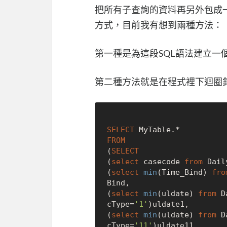
把所有子查詢的資料再另外包成一
方式，目前我有想到兩種方法：
第一種是為這段SQL語法建立一
第二種方法就是在程式裡下迴圈
SELECT
 MyTable.
*
FROM
(
SELECT
(
select
 casecode 
from
 Dail
(
select
min
(Time_Bind) 
fro
Bind,

(
select
min
(uldate) 
from
 D
cType
=
'1'
)uldate1,

(
select
min
(uldate) 
from
 D
cType
=
'11'
)uldate11,
