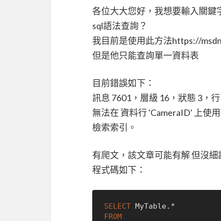
各位大大您好，我想要輸入關鍵
sql語法查詢？
我目前是使用此方法https://msdn.micr
但是他只能查詢單一資料表
目前錯誤如下：
訊息 7601，層級 16，狀態 3，行 
無法在 資料行 'CameraID' 上
檢索索引。
有爬文，該文章可能有解 但沒細說http://
程式碼如下：
SELECT
 MyTable.
*
FROM