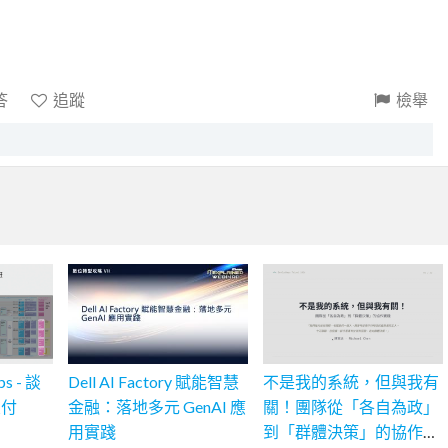
答
追蹤
檢舉
 - 談
Dell AI Factory 賦能智慧
不是我的系統，但與我有
交付
金融：落地多元 GenAI 應
關！團隊從「各自為政」
用實踐
到「群體決策」的協作實