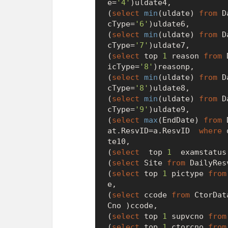
e
=
'4'
)uldate4,

(
select
min
(uldate) 
from
 D
cType
=
'6'
)uldate6,

(
select
min
(uldate) 
from
 D
cType
=
'7'
)uldate7,

(
select
 top 
1
 reason 
from
 
icType
=
'8'
)reasonp,

(
select
min
(uldate) 
from
 D
cType
=
'8'
)uldate8,

(
select
min
(uldate) 
from
 D
cType
=
'9'
)uldate9,

(
select
max
(EndDate) 
from
 
at.ResvID
=
a.ResvID  
where
 
te10,

(
select
  top 
1
  examstatus
(
select
 Site 
from
 DailyRes
(
select
 top 
1
 pictype 
from
e,

(
select
 ccode 
from
 CtorDat
Cno )ccode,

(
select
 top 
1
 supvcno 
from
(
select
 top 
1
 ctorcno 
from