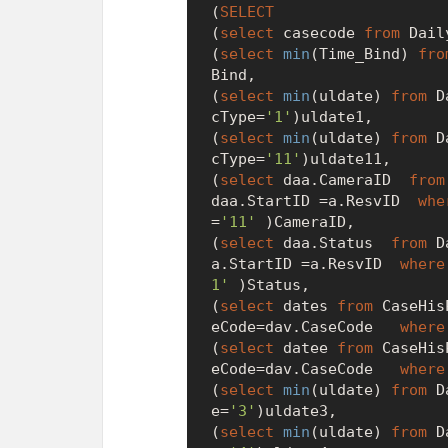
(
SELECT
(
select
 casecode 
from
 Dail
(
select
min
(Time_Bind) 
fro
Bind,

(
select
min
(uldate) 
from
 D
cType
=
'1'
)uldate1,

(
select
min
(uldate) 
from
 D
cType
=
'11'
)uldate11,

(
select
 daa.CameraID  
from
daa.StartID 
=
a.ResvID  
whe
=
'11'
 )CameraID,

(
select
 daa.Status  
from
 D
a.StartID 
=
a.ResvID  
where
1'
 )Status,

(
select
 dates 
from
 CaseHis
eCode
=
dav.CaseCode   
where
(
select
 datee 
from
 CaseHis
eCode
=
dav.CaseCode   
where
(
select
min
(uldate) 
from
 D
e
=
'3'
)uldate3,

(
select
min
(uldate) 
from
 D