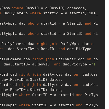
yResv 
where
 ResvID 
=
 a.ResvID) casecode,

m
 DailyCamera 
where
 startid 
=
 a.startid)Time_
ailyWpic dac 
where
 startid 
=
 a.StartID 
and
 Pi
ailyWpic dac 
where
 startid 
=
 a.StartID 
and
 Pi
 DailyCamera daa 
right
join
 DailyWpic dac 
on
re
  daa.StartID
=
 a.ResvID  
and
 dac.PicType 
ailyCamera daa 
right
join
 DailyWpic dac 
on
 da
  daa.StartID
=
 a.ResvID  
and
 dac.PicType 
=
'1
Perd cad 
right
join
 dailyresv dav 
on
  cad.Cas
 dav.ResvID
=
a.StartID) dates,

Perd cad 
right
join
 dailyresv dav 
on
  cad.Cas
 dav.ResvID
=
a.StartID) datee,

ailyWpic 
where
 StartID 
=
 a.startid 
and
 PicTyp
ailyWpic 
where
 StartID 
=
 a.startid 
and
 PicTyp