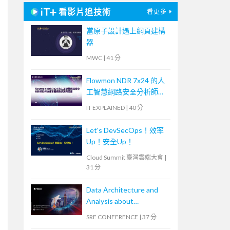
看影片追技術
看更多
當原子設計遇上網頁建構
器
MWC
|
41 分
Flowmon NDR 7x24 的人
工智慧網路安全分析師如
何快速掌握網路偵測與回
IT EXPLAINED
|
40 分
應
Let's DevSecOps！效率
Up！安全Up！
Cloud Summit 臺灣雲端大會
|
31 分
Data Architecture and
Analysis about
OpenTelemetry
SRE CONFERENCE
|
37 分
Observability